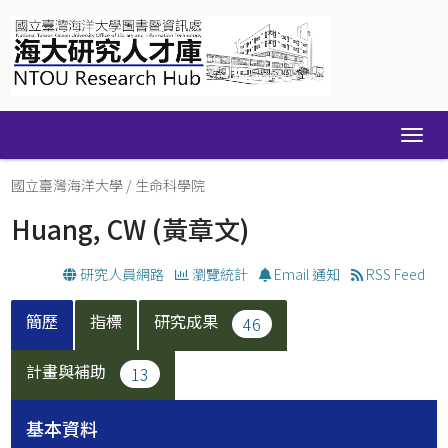
Skip
navigation
國立臺灣海洋大學
/
生命科學院
Huang, CW
(黃章文)
研究人員網路
瀏覽統計
Email 通知
RSS Feed
簡歷
指標
研究成果
46
計畫與補助
13
基本資料