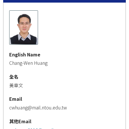
English Name
Chang-Wen Huang
全名
黃章文
Email
cwhuang@mail.ntou.edu.tw
其他Email