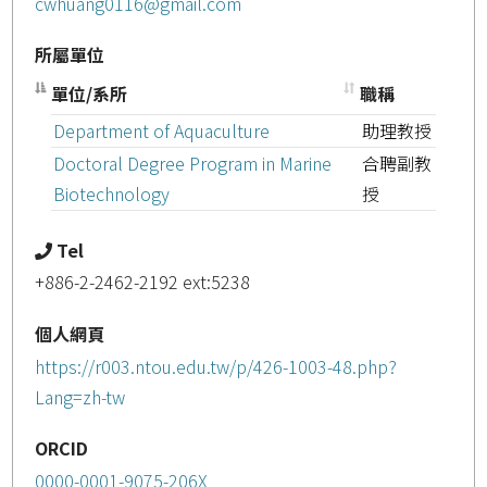
cwhuang0116@gmail.com
所屬單位
單位/系所
職稱
Department of Aquaculture
助理教授
Doctoral Degree Program in Marine
合聘副教
Biotechnology
授
Tel
+886-2-2462-2192 ext:5238
個人網頁
https://r003.ntou.edu.tw/p/426-1003-48.php?
Lang=zh-tw
ORCID
0000-0001-9075-206X