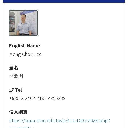
English Name
Meng-Chou Lee
全名
李孟洲
Tel
+886-2-2462-2192 ext:5239
個人網頁
https://aqua.ntou.edu.tw/p/412-1003-8984.php?