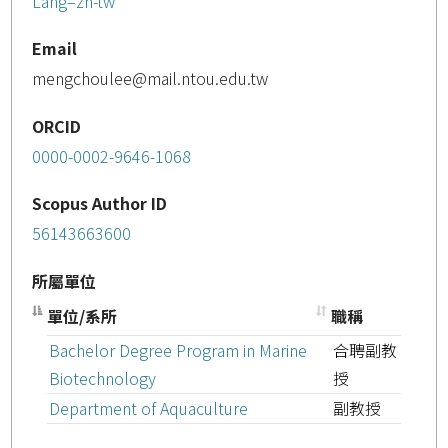
Lang=zh-tw
Email
mengchoulee@mail.ntou.edu.tw
ORCID
0000-0002-9646-1068
Scopus Author ID
56143663600
所屬單位
單位/系所
職稱
Bachelor Degree Program in Marine
合聘副教
Biotechnology
授
Department of Aquaculture
副教授