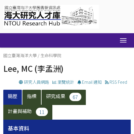
Skip
navigation
國立臺灣海洋大學
/
生命科學院
Lee, MC
(李孟洲)
研究人員網路
瀏覽統計
Email 通知
RSS Feed
簡歷
指標
研究成果
67
計畫與補助
11
基本資料