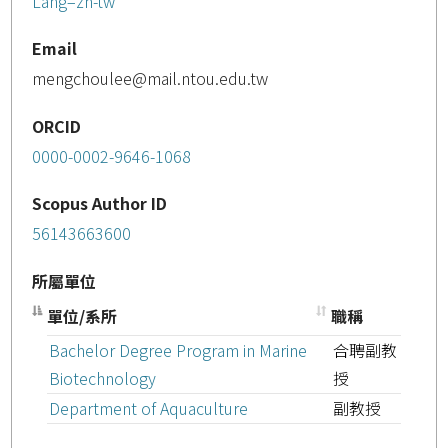
Lang=zh-tw
Email
mengchoulee@mail.ntou.edu.tw
ORCID
0000-0002-9646-1068
Scopus Author ID
56143663600
所屬單位
單位/系所
職稱
Bachelor Degree Program in Marine
合聘副教
Biotechnology
授
Department of Aquaculture
副教授