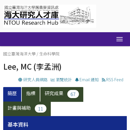
Skip
navigation
國立臺灣海洋大學
/
生命科學院
Lee, MC
(李孟洲)
研究人員網路
瀏覽統計
Email 通知
RSS Feed
簡歷
指標
研究成果
67
計畫與補助
11
基本資料