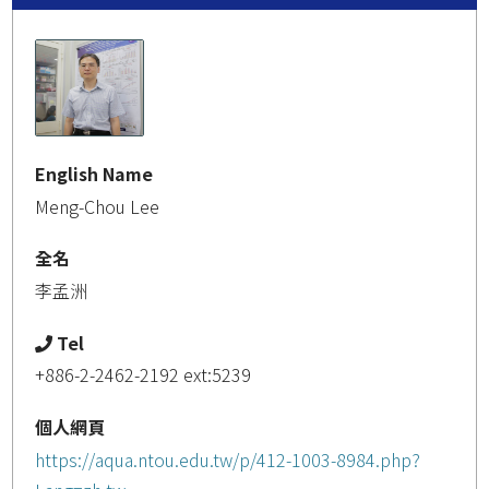
English Name
Meng-Chou Lee
全名
李孟洲
Tel
+886-2-2462-2192 ext:5239
個人網頁
https://aqua.ntou.edu.tw/p/412-1003-8984.php?