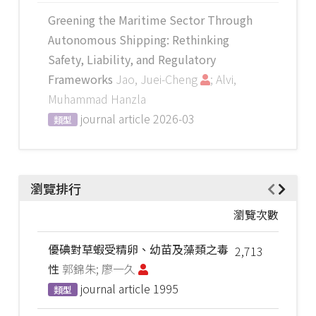
Greening the Maritime Sector Through
Autonomous Shipping: Rethinking
Safety, Liability, and Regulatory
Frameworks
Jao, Juei-Cheng
; Alvi,
Muhammad Hanzla
journal article
2026-03
類型
瀏覽排行
瀏覽次數
優碘對草蝦受精卵、幼苗及藻類之毒
2,713
性
郭錦朱; 廖一久
journal article
1995
類型