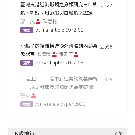
臺灣東港近海蝦類之分類研究－I. 草
2,382
蝦、熊蝦、斑節蝦與白鬚蝦之鑑定
廖一久
; 陳惠彬
journal article
1972-01
類型
小蝦子的複雜構造從外骨骼到內部柔
2,096
軟器官
楊倩惠
; 陳天任
book chapter
2017-08
類型
「看上」、「看中」近義詞詞義辨析
1,835
──以語料庫及認知圖式為基礎
黃
雅英
conference paper
2011
類型
下載排行