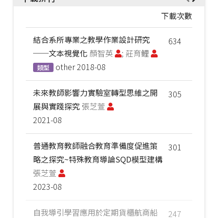
下載次數
結合系所專業之教學作業設計研究
634
──文本視覺化
顏智英
; 莊育鲤
other
2018-08
類型
未來教師影響力實驗室轉型思維之開
305
展與實踐探究
張芝萱
2021-08
普通教育教師融合教育準備度促進策
301
略之探究~特殊教育導論SQD模型建構
張芝萱
2023-08
自我導引學習應用於定期貨櫃航商船
247