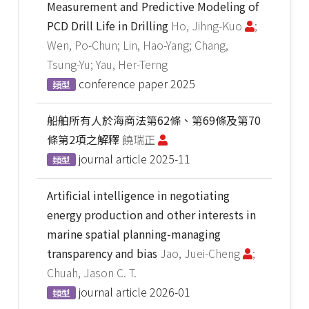
Measurement and Predictive Modeling of
PCD Drill Life in Drilling
Ho, Jihng-Kuo
;
Wen, Po-Chun; Lin, Hao-Yang; Chang,
Tsung-Yu; Yau, Her-Terng
conference paper
2025
類型
船舶所有人於海商法第62條、第69條及第70
條第2項之解釋
饒瑞正
journal article
2025-11
類型
Artificial intelligence in negotiating
energy production and other interests in
marine spatial planning-managing
transparency and bias
Jao, Juei-Cheng
;
Chuah, Jason C. T.
journal article
2026-01
類型