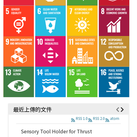
最近上傳的文件
RSS 1.0
RSS 2.0
atom
Sensory Tool Holder for Thrust