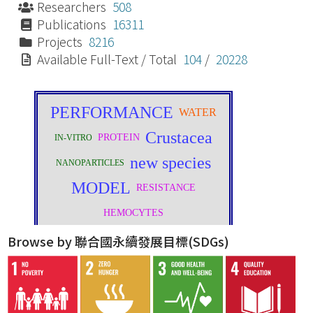
Researchers
508
Publications
16311
Projects
8216
Available Full-Text / Total
104
/
20228
Browse by 聯合國永續發展目標(SDGs)