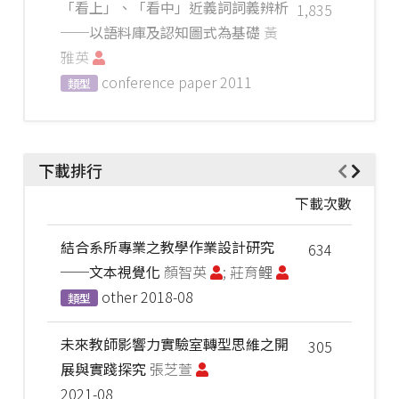
「看上」、「看中」近義詞詞義辨析
1,835
──以語料庫及認知圖式為基礎
黃
雅英
conference paper
2011
類型
下載排行
下載次數
結合系所專業之教學作業設計研究
634
──文本視覺化
顏智英
; 莊育鲤
other
2018-08
類型
未來教師影響力實驗室轉型思維之開
305
展與實踐探究
張芝萱
2021-08