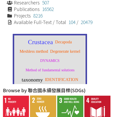
Researchers
507
Publications
16562
Projects
8216
Available Full-Text / Total
104
/
20479
Browse by 聯合國永續發展目標(SDGs)