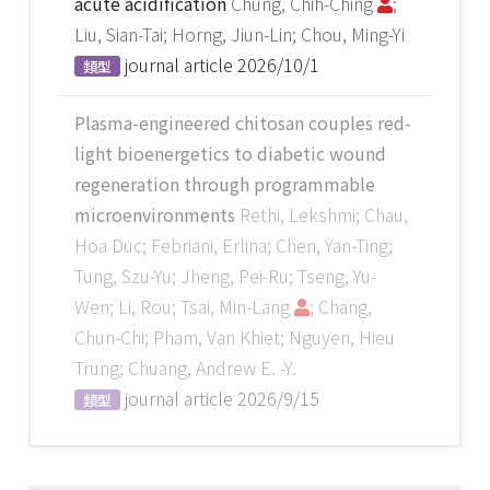
acute acidification
Chung, Chih-Ching
;
Liu, Sian-Tai; Horng, Jiun-Lin; Chou, Ming-Yi
journal article
2026/10/1
類型
Plasma-engineered chitosan couples red-
light bioenergetics to diabetic wound
regeneration through programmable
microenvironments
Rethi, Lekshmi; Chau,
Hoa Duc; Febriani, Erlina; Chen, Yan-Ting;
Tung, Szu-Yu; Jheng, Pei-Ru; Tseng, Yu-
Wen; Li, Rou; Tsai, Min-Lang
; Chang,
Chun-Chi; Pham, Van Khiet; Nguyen, Hieu
Trung; Chuang, Andrew E. -Y.
journal article
2026/9/15
類型