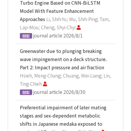
Turbo Engine Based on CNN-BiLSTM
Model With Feature Enhancement
Approaches
Li, Shih-Yu; Wu, Shih-Ping; Tam,
Lap-Mou; Cheng, Shyi-Chyi
journal article
2026/8/1
類型
Greenwater due to plunging breaking
wave impingement on a deck structure.
Part 2: Impact pressure and air fraction
Hsieh, Meng-Chang; Chuang, Wei-Liang; Lin,
Ting-Chieh
journal article
2026/8/30
類型
Preferential impairment of later mating
stages and sex-dependent metabolic
shifts in Japanese medaka exposed to