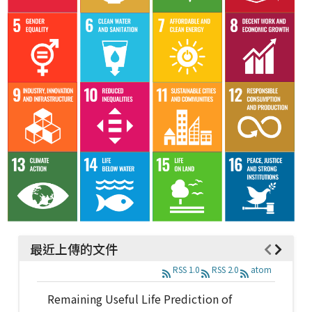
最近上傳的文件
RSS 1.0
RSS 2.0
atom
Remaining Useful Life Prediction of