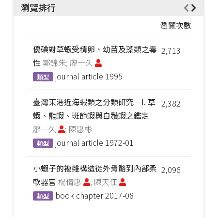
瀏覽排行
瀏覽次數
優碘對草蝦受精卵、幼苗及藻類之毒
2,713
性
郭錦朱; 廖一久
journal article
1995
類型
臺灣東港近海蝦類之分類研究－I. 草
2,382
蝦、熊蝦、斑節蝦與白鬚蝦之鑑定
廖一久
; 陳惠彬
journal article
1972-01
類型
小蝦子的複雜構造從外骨骼到內部柔
2,096
軟器官
楊倩惠
; 陳天任
book chapter
2017-08
類型