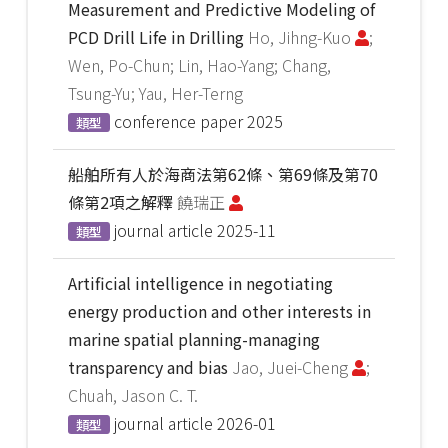
Measurement and Predictive Modeling of
PCD Drill Life in Drilling
Ho, Jihng-Kuo
;
Wen, Po-Chun; Lin, Hao-Yang; Chang,
Tsung-Yu; Yau, Her-Terng
conference paper
2025
類型
船舶所有人於海商法第62條、第69條及第70
條第2項之解釋
饒瑞正
journal article
2025-11
類型
Artificial intelligence in negotiating
energy production and other interests in
marine spatial planning-managing
transparency and bias
Jao, Juei-Cheng
;
Chuah, Jason C. T.
journal article
2026-01
類型