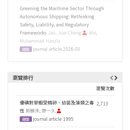
Greening the Maritime Sector Through
Autonomous Shipping: Rethinking
Safety, Liability, and Regulatory
Frameworks
Jao, Juei-Cheng
; Alvi,
Muhammad Hanzla
journal article
2026-03
類型
瀏覽排行
瀏覽次數
優碘對草蝦受精卵、幼苗及藻類之毒
2,713
性
郭錦朱; 廖一久
journal article
1995
類型