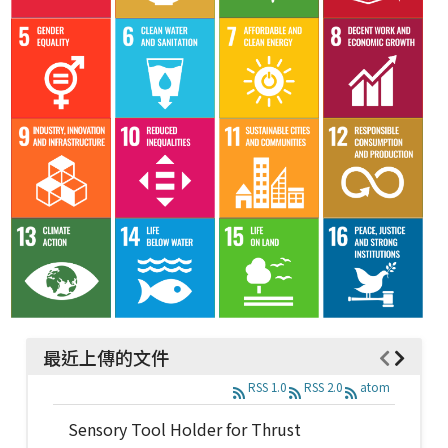
最近上傳的文件
RSS 1.0
RSS 2.0
atom
Sensory Tool Holder for Thrust