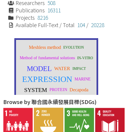
Researchers
508
Publications
16311
Projects
8216
Available Full-Text / Total
104
/
20228
Browse by 聯合國永續發展目標(SDGs)