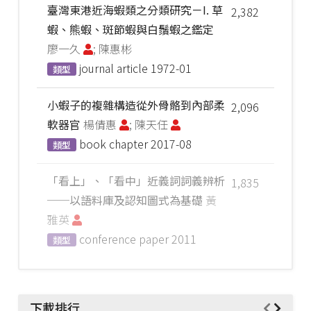
臺灣東港近海蝦類之分類研究－I. 草
2,382
蝦、熊蝦、斑節蝦與白鬚蝦之鑑定
廖一久
; 陳惠彬
journal article
1972-01
類型
小蝦子的複雜構造從外骨骼到內部柔
2,096
軟器官
楊倩惠
; 陳天任
book chapter
2017-08
類型
「看上」、「看中」近義詞詞義辨析
1,835
──以語料庫及認知圖式為基礎
黃
雅英
conference paper
2011
類型
下載排行