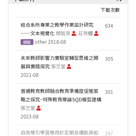
下載次數
結合系所專業之教學作業設計研究
634
──文本視覺化
顏智英
; 莊育鲤
other
2018-08
類型
未來教師影響力實驗室轉型思維之開
305
展與實踐探究
張芝萱
2021-08
普通教育教師融合教育準備度促進策
301
略之探究~特殊教育導論SQD模型建構
張芝萱
2023-08
自我導引學習應用於定期貨櫃航商船
247