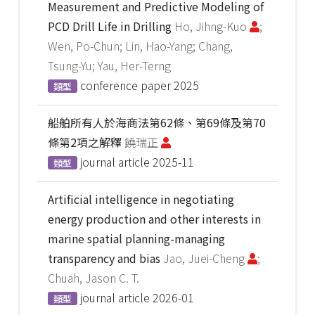
Measurement and Predictive Modeling of
PCD Drill Life in Drilling
Ho, Jihng-Kuo
;
Wen, Po-Chun; Lin, Hao-Yang; Chang,
Tsung-Yu; Yau, Her-Terng
conference paper
2025
類型
船舶所有人於海商法第62條、第69條及第70
條第2項之解釋
饒瑞正
journal article
2025-11
類型
Artificial intelligence in negotiating
energy production and other interests in
marine spatial planning-managing
transparency and bias
Jao, Juei-Cheng
;
Chuah, Jason C. T.
journal article
2026-01
類型