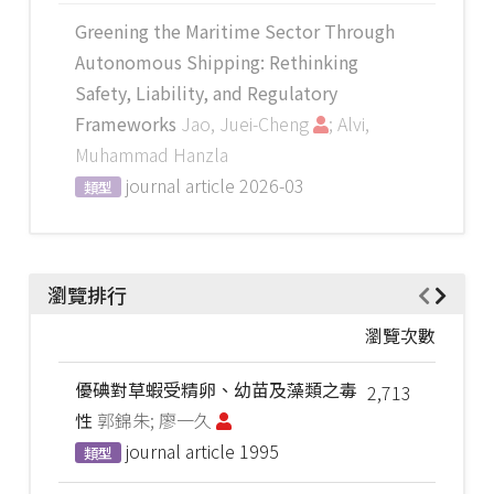
Greening the Maritime Sector Through
Autonomous Shipping: Rethinking
Safety, Liability, and Regulatory
Frameworks
Jao, Juei-Cheng
; Alvi,
Muhammad Hanzla
journal article
2026-03
類型
瀏覽排行
瀏覽次數
優碘對草蝦受精卵、幼苗及藻類之毒
2,713
性
郭錦朱; 廖一久
journal article
1995
類型