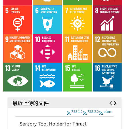
最近上傳的文件
RSS 1.0
RSS 2.0
atom
Sensory Tool Holder for Thrust