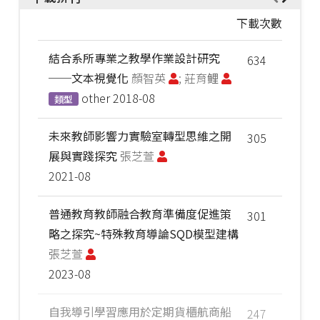
下載次數
結合系所專業之教學作業設計研究
634
──文本視覺化
顏智英
; 莊育鲤
other
2018-08
類型
未來教師影響力實驗室轉型思維之開
305
展與實踐探究
張芝萱
2021-08
普通教育教師融合教育準備度促進策
301
略之探究~特殊教育導論SQD模型建構
張芝萱
2023-08
自我導引學習應用於定期貨櫃航商船
247