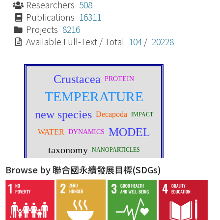
Researchers
508
Publications
16311
Projects
8216
Available Full-Text / Total
104
/
20228
Browse by 聯合國永續發展目標(SDGs)