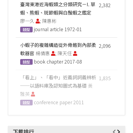
臺灣東港近海蝦類之分類研究－I. 草
2,382
蝦、熊蝦、斑節蝦與白鬚蝦之鑑定
廖一久
; 陳惠彬
journal article
1972-01
類型
小蝦子的複雜構造從外骨骼到內部柔
2,096
軟器官
楊倩惠
; 陳天任
book chapter
2017-08
類型
「看上」、「看中」近義詞詞義辨析
1,835
──以語料庫及認知圖式為基礎
黃
雅英
conference paper
2011
類型
下載排行