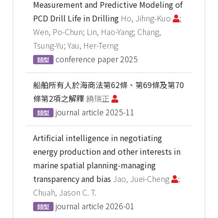
Measurement and Predictive Modeling of
PCD Drill Life in Drilling
Ho, Jihng-Kuo
;
Wen, Po-Chun; Lin, Hao-Yang; Chang,
Tsung-Yu; Yau, Her-Terng
conference paper
2025
類型
船舶所有人於海商法第62條、第69條及第70
條第2項之解釋
饒瑞正
journal article
2025-11
類型
Artificial intelligence in negotiating
energy production and other interests in
marine spatial planning-managing
transparency and bias
Jao, Juei-Cheng
;
Chuah, Jason C. T.
journal article
2026-01
類型