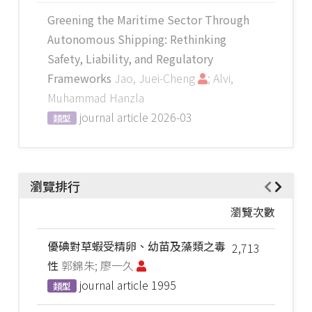
Greening the Maritime Sector Through
Autonomous Shipping: Rethinking
Safety, Liability, and Regulatory
Frameworks
Jao, Juei-Cheng
; Alvi,
Muhammad Hanzla
journal article
2026-03
類型
瀏覽排行
瀏覽次數
優碘對草蝦受精卵、幼苗及藻類之毒
2,713
性
郭錦朱; 廖一久
journal article
1995
類型