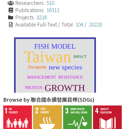
Researchers
510
Publications
16311
Projects
8216
Available Full-Text / Total
104
/
20228
Browse by 聯合國永續發展目標(SDGs)