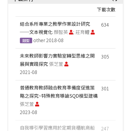
下載次數
結合系所專業之教學作業設計研究
634
──文本視覺化
顏智英
; 莊育鲤
other
2018-08
類型
未來教師影響力實驗室轉型思維之開
305
展與實踐探究
張芝萱
2021-08
普通教育教師融合教育準備度促進策
301
略之探究~特殊教育導論SQD模型建構
張芝萱
2023-08
自我導引學習應用於定期貨櫃航商船
247