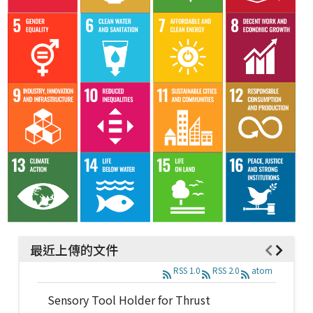
最近上傳的文件
RSS 1.0
RSS 2.0
atom
Sensory Tool Holder for Thrust