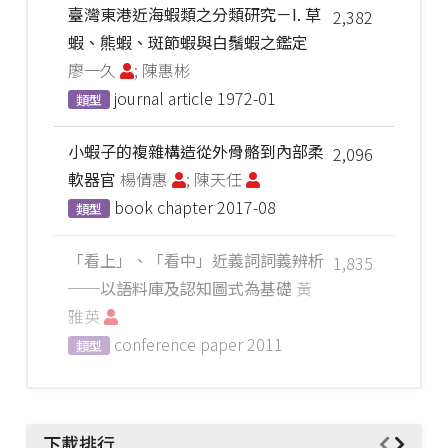
臺灣東港近海蝦類之分類研究－I. 草
2,382
蝦、熊蝦、斑節蝦與白鬚蝦之鑑定
廖一久
; 陳惠彬
journal article
1972-01
類型
小蝦子的複雜構造從外骨骼到內部柔
2,096
軟器官
楊倩惠
; 陳天任
book chapter
2017-08
類型
「看上」、「看中」近義詞詞義辨析
1,835
──以語料庫及認知圖式為基礎
黃
雅英
conference paper
2011
類型
下載排行