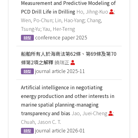
Measurement and Predictive Modeling of
PCD Drill Life in Drilling
Ho, Jihng-Kuo
;
Wen, Po-Chun; Lin, Hao-Yang; Chang,
Tsung-Yu; Yau, Her-Terng
conference paper
2025
類型
船舶所有人於海商法第62條、第69條及第70
條第2項之解釋
饒瑞正
journal article
2025-11
類型
Artificial intelligence in negotiating
energy production and other interests in
marine spatial planning-managing
transparency and bias
Jao, Juei-Cheng
;
Chuah, Jason C. T.
journal article
2026-01
類型