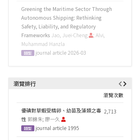
Greening the Maritime Sector Through
Autonomous Shipping: Rethinking
Safety, Liability, and Regulatory
Frameworks
Jao, Juei-Cheng
; Alvi,
Muhammad Hanzla
journal article
2026-03
類型
瀏覽排行
瀏覽次數
優碘對草蝦受精卵、幼苗及藻類之毒
2,713
性
郭錦朱; 廖一久
journal article
1995
類型