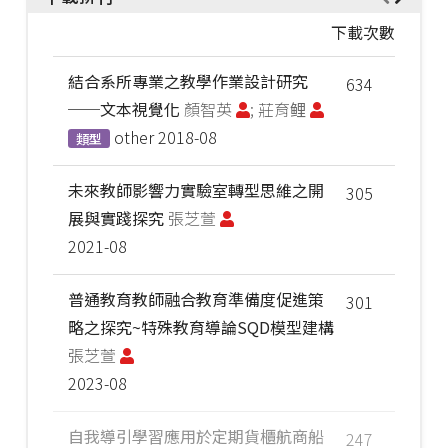
下載次數
結合系所專業之教學作業設計研究
634
──文本視覺化
顏智英
; 莊育鲤
other
2018-08
類型
未來教師影響力實驗室轉型思維之開
305
展與實踐探究
張芝萱
2021-08
普通教育教師融合教育準備度促進策
301
略之探究~特殊教育導論SQD模型建構
張芝萱
2023-08
自我導引學習應用於定期貨櫃航商船
247