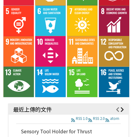
最近上傳的文件
RSS 1.0
RSS 2.0
atom
Sensory Tool Holder for Thrust