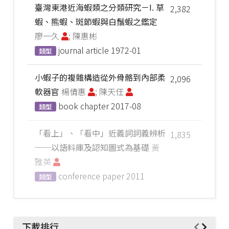
臺灣東港近海蝦類之分類研究－I. 草
2,382
蝦、熊蝦、斑節蝦與白鬚蝦之鑑定
廖一久
; 陳惠彬
journal article
1972-01
類型
小蝦子的複雜構造從外骨骼到內部柔
2,096
軟器官
楊倩惠
; 陳天任
book chapter
2017-08
類型
「看上」、「看中」近義詞詞義辨析
1,835
──以語料庫及認知圖式為基礎
黃
雅英
conference paper
2011
類型
下載排行