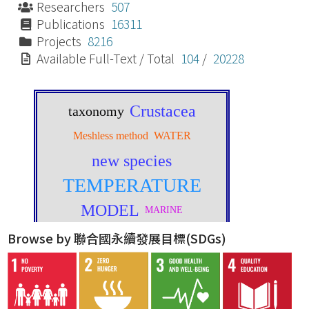
Researchers
507
Publications
16311
Projects
8216
Available Full-Text / Total
104
/
20228
Browse by 聯合國永續發展目標(SDGs)