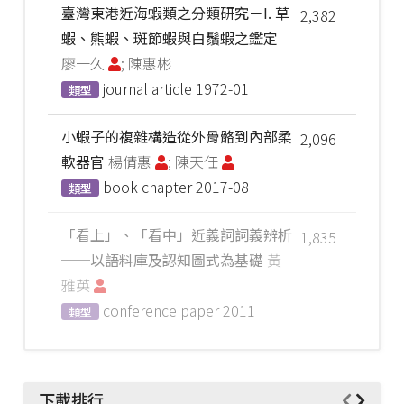
臺灣東港近海蝦類之分類研究－I. 草
2,382
蝦、熊蝦、斑節蝦與白鬚蝦之鑑定
廖一久
; 陳惠彬
journal article
1972-01
類型
小蝦子的複雜構造從外骨骼到內部柔
2,096
軟器官
楊倩惠
; 陳天任
book chapter
2017-08
類型
「看上」、「看中」近義詞詞義辨析
1,835
──以語料庫及認知圖式為基礎
黃
雅英
conference paper
2011
類型
下載排行