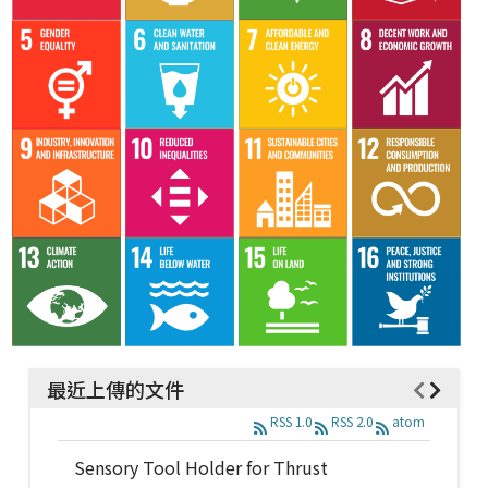
最近上傳的文件
RSS 1.0
RSS 2.0
atom
Sensory Tool Holder for Thrust