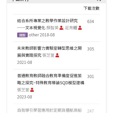
下載次數
結合系所專業之教學作業設計研究
634
──文本視覺化
顏智英
; 莊育鲤
other
2018-08
類型
未來教師影響力實驗室轉型思維之開
305
展與實踐探究
張芝萱
2021-08
普通教育教師融合教育準備度促進策
301
略之探究~特殊教育導論SQD模型建構
張芝萱
2023-08
自我導引學習應用於定期貨櫃航商船
247