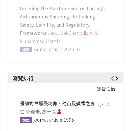
Greening the Maritime Sector Through
Autonomous Shipping: Rethinking
Safety, Liability, and Regulatory
Frameworks
Jao, Juei-Cheng
; Alvi,
Muhammad Hanzla
journal article
2026-03
類型
瀏覽排行
瀏覽次數
優碘對草蝦受精卵、幼苗及藻類之毒
2,713
性
郭錦朱; 廖一久
journal article
1995
類型