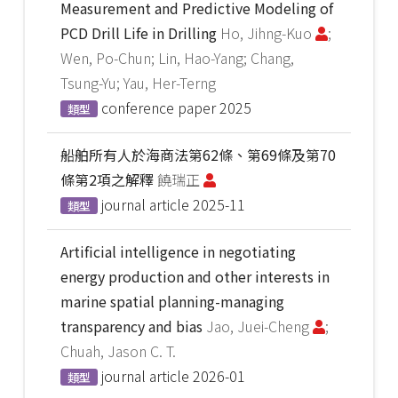
Measurement and Predictive Modeling of
PCD Drill Life in Drilling
Ho, Jihng-Kuo
;
Wen, Po-Chun; Lin, Hao-Yang; Chang,
Tsung-Yu; Yau, Her-Terng
conference paper
2025
類型
船舶所有人於海商法第62條、第69條及第70
條第2項之解釋
饒瑞正
journal article
2025-11
類型
Artificial intelligence in negotiating
energy production and other interests in
marine spatial planning-managing
transparency and bias
Jao, Juei-Cheng
;
Chuah, Jason C. T.
journal article
2026-01
類型