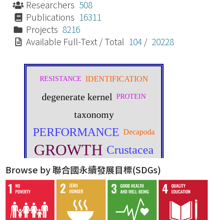
Researchers
508
Publications
16311
Projects
8216
Available Full-Text / Total
104
/
20228
Browse by 聯合國永續發展目標(SDGs)