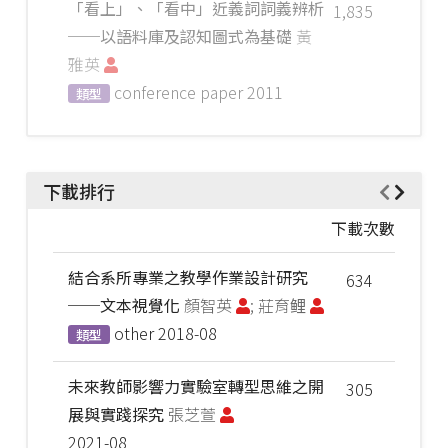
「看上」、「看中」近義詞詞義辨析
1,835
──以語料庫及認知圖式為基礎
黃
雅英
conference paper
2011
類型
下載排行
下載次數
結合系所專業之教學作業設計研究
634
──文本視覺化
顏智英
; 莊育鲤
other
2018-08
類型
未來教師影響力實驗室轉型思維之開
305
展與實踐探究
張芝萱
2021-08