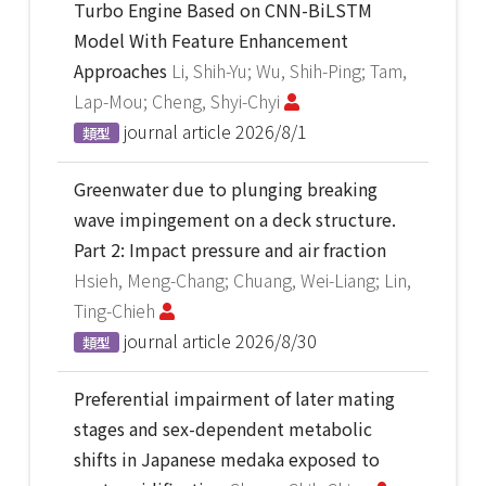
Turbo Engine Based on CNN-BiLSTM
Model With Feature Enhancement
Approaches
Li, Shih-Yu; Wu, Shih-Ping; Tam,
Lap-Mou; Cheng, Shyi-Chyi
journal article
2026/8/1
類型
Greenwater due to plunging breaking
wave impingement on a deck structure.
Part 2: Impact pressure and air fraction
Hsieh, Meng-Chang; Chuang, Wei-Liang; Lin,
Ting-Chieh
journal article
2026/8/30
類型
Preferential impairment of later mating
stages and sex-dependent metabolic
shifts in Japanese medaka exposed to