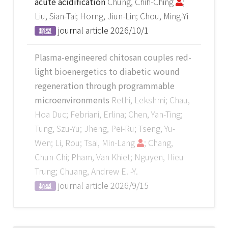
acute acidification
Chung, Chih-Ching
;
Liu, Sian-Tai; Horng, Jiun-Lin; Chou, Ming-Yi
journal article
2026/10/1
類型
Plasma-engineered chitosan couples red-
light bioenergetics to diabetic wound
regeneration through programmable
microenvironments
Rethi, Lekshmi; Chau,
Hoa Duc; Febriani, Erlina; Chen, Yan-Ting;
Tung, Szu-Yu; Jheng, Pei-Ru; Tseng, Yu-
Wen; Li, Rou; Tsai, Min-Lang
; Chang,
Chun-Chi; Pham, Van Khiet; Nguyen, Hieu
Trung; Chuang, Andrew E. -Y.
journal article
2026/9/15
類型