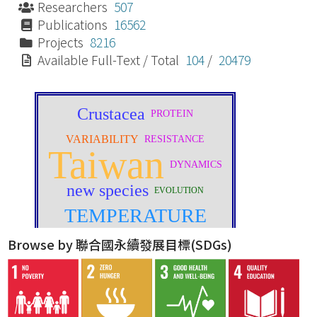
Researchers
507
Publications
16562
Projects
8216
Available Full-Text / Total
104
/
20479
Browse by 聯合國永續發展目標(SDGs)