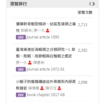
瀏覽排行
瀏覽次數
優碘對草蝦受精卵、幼苗及藻類之毒
2,713
性
郭錦朱; 廖一久
journal article
1995
類型
臺灣東港近海蝦類之分類研究－I. 草
2,382
蝦、熊蝦、斑節蝦與白鬚蝦之鑑定
廖一久
; 陳惠彬
journal article
1972-01
類型
小蝦子的複雜構造從外骨骼到內部柔
2,096
軟器官
楊倩惠
; 陳天任
book chapter
2017-08
類型