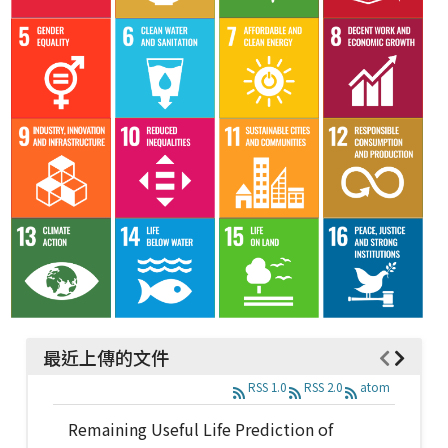
最近上傳的文件
RSS 1.0
RSS 2.0
atom
Remaining Useful Life Prediction of