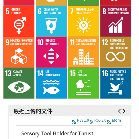
最近上傳的文件
RSS 1.0
RSS 2.0
atom
Sensory Tool Holder for Thrust