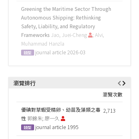
Greening the Maritime Sector Through
Autonomous Shipping: Rethinking
Safety, Liability, and Regulatory
Frameworks
Jao, Juei-Cheng
; Alvi,
Muhammad Hanzla
journal article
2026-03
類型
瀏覽排行
瀏覽次數
優碘對草蝦受精卵、幼苗及藻類之毒
2,713
性
郭錦朱; 廖一久
journal article
1995
類型