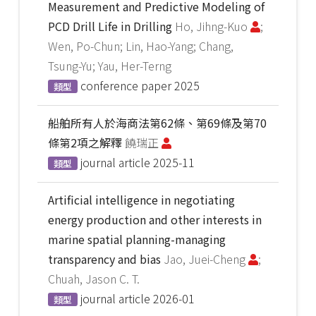
Measurement and Predictive Modeling of
PCD Drill Life in Drilling
Ho, Jihng-Kuo
;
Wen, Po-Chun; Lin, Hao-Yang; Chang,
Tsung-Yu; Yau, Her-Terng
conference paper
2025
類型
船舶所有人於海商法第62條、第69條及第70
條第2項之解釋
饒瑞正
journal article
2025-11
類型
Artificial intelligence in negotiating
energy production and other interests in
marine spatial planning-managing
transparency and bias
Jao, Juei-Cheng
;
Chuah, Jason C. T.
journal article
2026-01
類型