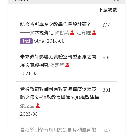
下載次數
結合系所專業之教學作業設計研究
634
──文本視覺化
顏智英
; 莊育鲤
other
2018-08
類型
未來教師影響力實驗室轉型思維之開
305
展與實踐探究
張芝萱
2021-08
普通教育教師融合教育準備度促進策
301
略之探究~特殊教育導論SQD模型建構
張芝萱
2023-08
自我導引學習應用於定期貨櫃航商船
247