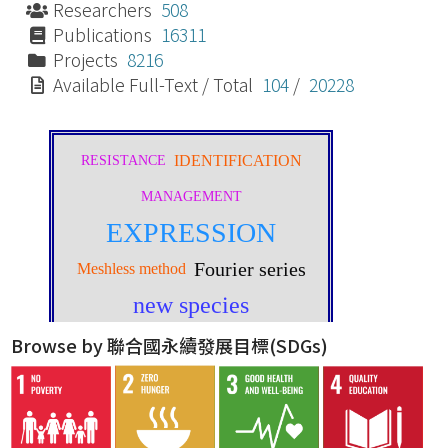
Researchers
508
Publications
16311
Projects
8216
Available Full-Text / Total
104
/
20228
Browse by 聯合國永續發展目標(SDGs)