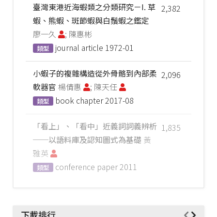
臺灣東港近海蝦類之分類研究－I. 草
2,382
蝦、熊蝦、斑節蝦與白鬚蝦之鑑定
廖一久
; 陳惠彬
journal article
1972-01
類型
小蝦子的複雜構造從外骨骼到內部柔
2,096
軟器官
楊倩惠
; 陳天任
book chapter
2017-08
類型
「看上」、「看中」近義詞詞義辨析
1,835
──以語料庫及認知圖式為基礎
黃
雅英
conference paper
2011
類型
下載排行