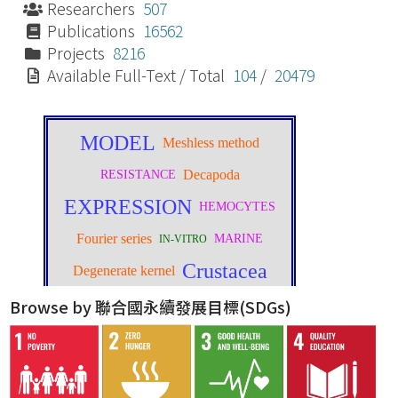
Researchers
507
Publications
16562
Projects
8216
Available Full-Text / Total
104
/
20479
Browse by 聯合國永續發展目標(SDGs)