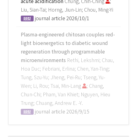
acute acidification
Chung, Chih-Ching
;
Liu, Sian-Tai; Horng, Jiun-Lin; Chou, Ming-Yi
journal article
2026/10/1
類型
Plasma-engineered chitosan couples red-
light bioenergetics to diabetic wound
regeneration through programmable
microenvironments
Rethi, Lekshmi; Chau,
Hoa Duc; Febriani, Erlina; Chen, Yan-Ting;
Tung, Szu-Yu; Jheng, Pei-Ru; Tseng, Yu-
Wen; Li, Rou; Tsai, Min-Lang
; Chang,
Chun-Chi; Pham, Van Khiet; Nguyen, Hieu
Trung; Chuang, Andrew E. -Y.
journal article
2026/9/15
類型