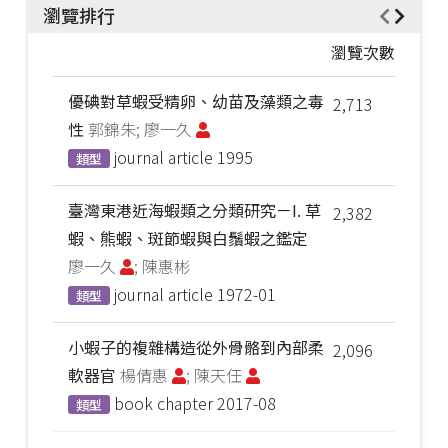
瀏覽排行
瀏覽次數
優碘對草蝦受精卵、幼苗及藻類之毒
2,713
性
郭錦朱; 廖一久
journal article
1995
類型
臺灣東港近海蝦類之分類研究－I. 草
2,382
蝦、熊蝦、斑節蝦與白鬚蝦之鑑定
廖一久
; 陳惠彬
journal article
1972-01
類型
小蝦子的複雜構造從外骨骼到內部柔
2,096
軟器官
楊倩惠
; 陳天任
book chapter
2017-08
類型