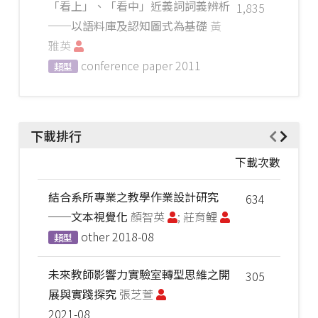
「看上」、「看中」近義詞詞義辨析
1,835
──以語料庫及認知圖式為基礎
黃
雅英
conference paper
2011
類型
下載排行
下載次數
結合系所專業之教學作業設計研究
634
──文本視覺化
顏智英
; 莊育鲤
other
2018-08
類型
未來教師影響力實驗室轉型思維之開
305
展與實踐探究
張芝萱
2021-08