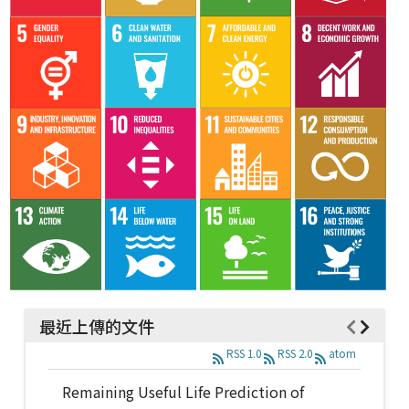
最近上傳的文件
RSS 1.0
RSS 2.0
atom
Remaining Useful Life Prediction of