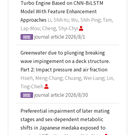
Turbo Engine Based on CNN-BiLSTM
Model With Feature Enhancement
Approaches
Li, Shih-Yu; Wu, Shih-Ping; Tam,
Lap-Mou; Cheng, Shyi-Chyi
journal article
2026/8/1
類型
Greenwater due to plunging breaking
wave impingement on a deck structure.
Part 2: Impact pressure and air fraction
Hsieh, Meng-Chang; Chuang, Wei-Liang; Lin,
Ting-Chieh
journal article
2026/8/30
類型
Preferential impairment of later mating
stages and sex-dependent metabolic
shifts in Japanese medaka exposed to