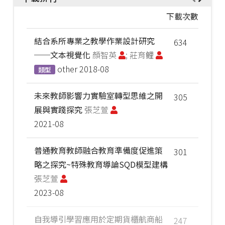
下載次數
結合系所專業之教學作業設計研究
634
──文本視覺化
顏智英
; 莊育鲤
other
2018-08
類型
未來教師影響力實驗室轉型思維之開
305
展與實踐探究
張芝萱
2021-08
普通教育教師融合教育準備度促進策
301
略之探究~特殊教育導論SQD模型建構
張芝萱
2023-08
自我導引學習應用於定期貨櫃航商船
247