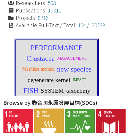
Researchers
508
Publications
16311
Projects
8216
Available Full-Text / Total
104
/
20228
Browse by 聯合國永續發展目標(SDGs)