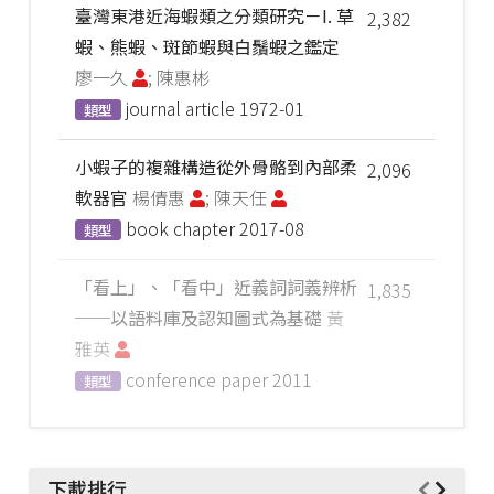
臺灣東港近海蝦類之分類研究－I. 草
2,382
蝦、熊蝦、斑節蝦與白鬚蝦之鑑定
廖一久
; 陳惠彬
journal article
1972-01
類型
小蝦子的複雜構造從外骨骼到內部柔
2,096
軟器官
楊倩惠
; 陳天任
book chapter
2017-08
類型
「看上」、「看中」近義詞詞義辨析
1,835
──以語料庫及認知圖式為基礎
黃
雅英
conference paper
2011
類型
下載排行