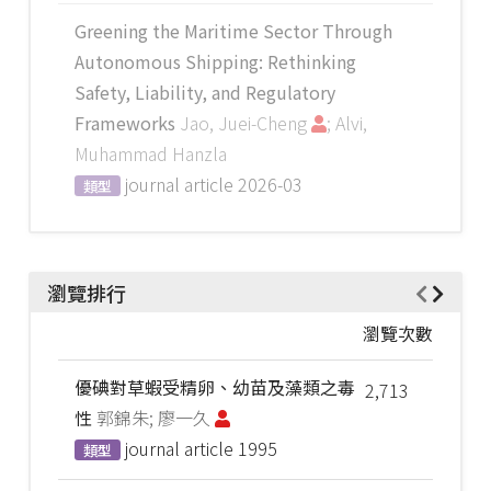
Greening the Maritime Sector Through
Autonomous Shipping: Rethinking
Safety, Liability, and Regulatory
Frameworks
Jao, Juei-Cheng
; Alvi,
Muhammad Hanzla
journal article
2026-03
類型
瀏覽排行
瀏覽次數
優碘對草蝦受精卵、幼苗及藻類之毒
2,713
性
郭錦朱; 廖一久
journal article
1995
類型