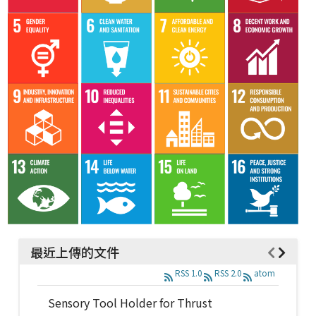
最近上傳的文件
RSS 1.0
RSS 2.0
atom
Sensory Tool Holder for Thrust