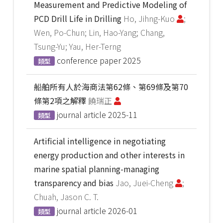
Measurement and Predictive Modeling of
PCD Drill Life in Drilling
Ho, Jihng-Kuo
;
Wen, Po-Chun; Lin, Hao-Yang; Chang,
Tsung-Yu; Yau, Her-Terng
conference paper
2025
類型
船舶所有人於海商法第62條、第69條及第70
條第2項之解釋
饒瑞正
journal article
2025-11
類型
Artificial intelligence in negotiating
energy production and other interests in
marine spatial planning-managing
transparency and bias
Jao, Juei-Cheng
;
Chuah, Jason C. T.
journal article
2026-01
類型