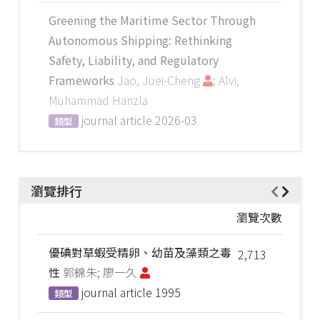
Greening the Maritime Sector Through
Autonomous Shipping: Rethinking
Safety, Liability, and Regulatory
Frameworks
Jao, Juei-Cheng
; Alvi,
Muhammad Hanzla
journal article
2026-03
類型
瀏覽排行
瀏覽次數
優碘對草蝦受精卵、幼苗及藻類之毒
2,713
性
郭錦朱; 廖一久
journal article
1995
類型