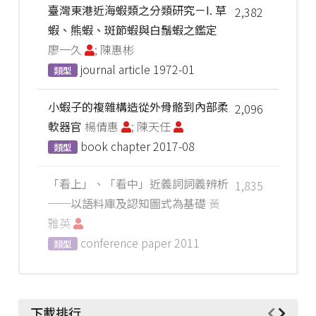
臺灣東港近海蝦類之分類研究－I. 草
2,382
蝦、熊蝦、斑節蝦與白鬚蝦之鑑定
廖一久
; 陳惠彬
journal article
1972-01
類型
小蝦子的複雜構造從外骨骼到內部柔
2,096
軟器官
楊倩惠
; 陳天任
book chapter
2017-08
類型
「看上」、「看中」近義詞詞義辨析
1,835
──以語料庫及認知圖式為基礎
黃
雅英
conference paper
2011
類型
下載排行