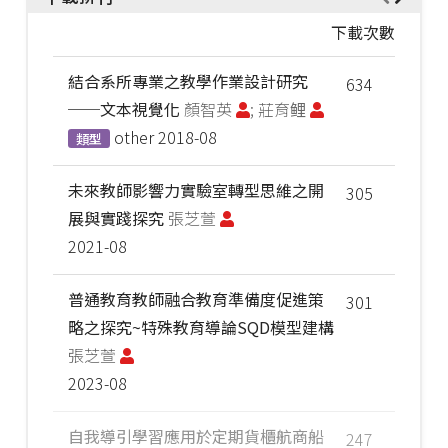
下載次數
結合系所專業之教學作業設計研究
634
──文本視覺化
顏智英
; 莊育鲤
other
2018-08
類型
未來教師影響力實驗室轉型思維之開
305
展與實踐探究
張芝萱
2021-08
普通教育教師融合教育準備度促進策
301
略之探究~特殊教育導論SQD模型建構
張芝萱
2023-08
自我導引學習應用於定期貨櫃航商船
247