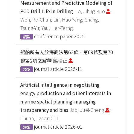
Measurement and Predictive Modeling of
PCD Drill Life in Drilling
Ho, Jihng-Kuo
;
Wen, Po-Chun; Lin, Hao-Yang; Chang,
Tsung-Yu; Yau, Her-Terng
conference paper
2025
類型
船舶所有人於海商法第62條、第69條及第70
條第2項之解釋
饒瑞正
journal article
2025-11
類型
Artificial intelligence in negotiating
energy production and other interests in
marine spatial planning-managing
transparency and bias
Jao, Juei-Cheng
;
Chuah, Jason C. T.
journal article
2026-01
類型