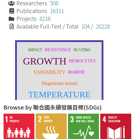
Researchers
508
Publications
16311
Projects
8216
Available Full-Text / Total
104
/
20228
Browse by 聯合國永續發展目標(SDGs)