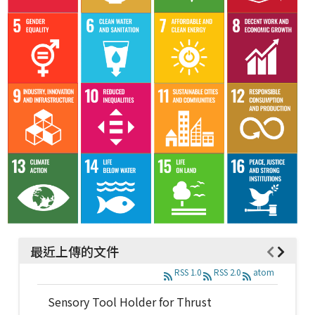
最近上傳的文件
RSS 1.0
RSS 2.0
atom
Sensory Tool Holder for Thrust