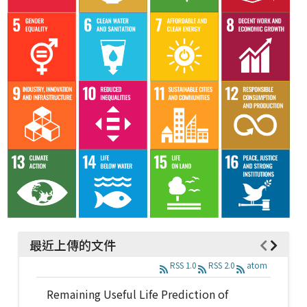
最近上傳的文件
RSS 1.0
RSS 2.0
atom
Remaining Useful Life Prediction of