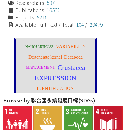
Researchers
507
Publications
16562
Projects
8216
Available Full-Text / Total
104
/
20479
Browse by 聯合國永續發展目標(SDGs)