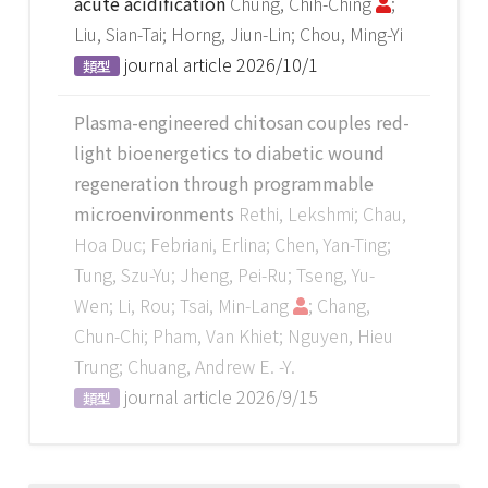
acute acidification
Chung, Chih-Ching
;
Liu, Sian-Tai; Horng, Jiun-Lin; Chou, Ming-Yi
journal article
2026/10/1
類型
Plasma-engineered chitosan couples red-
light bioenergetics to diabetic wound
regeneration through programmable
microenvironments
Rethi, Lekshmi; Chau,
Hoa Duc; Febriani, Erlina; Chen, Yan-Ting;
Tung, Szu-Yu; Jheng, Pei-Ru; Tseng, Yu-
Wen; Li, Rou; Tsai, Min-Lang
; Chang,
Chun-Chi; Pham, Van Khiet; Nguyen, Hieu
Trung; Chuang, Andrew E. -Y.
journal article
2026/9/15
類型