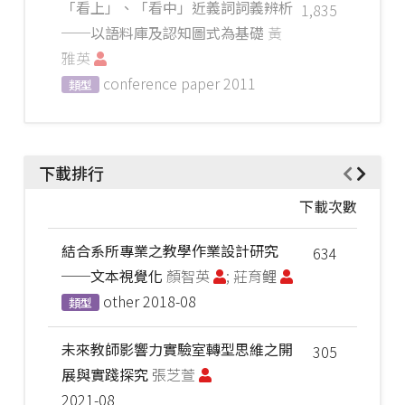
「看上」、「看中」近義詞詞義辨析
1,835
──以語料庫及認知圖式為基礎
黃
雅英
conference paper
2011
類型
下載排行
下載次數
結合系所專業之教學作業設計研究
634
──文本視覺化
顏智英
; 莊育鲤
other
2018-08
類型
未來教師影響力實驗室轉型思維之開
305
展與實踐探究
張芝萱
2021-08