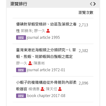
瀏覽排行
瀏覽次數
優碘對草蝦受精卵、幼苗及藻類之毒
2,713
性
郭錦朱; 廖一久
journal article
1995
類型
臺灣東港近海蝦類之分類研究－I. 草
2,382
蝦、熊蝦、斑節蝦與白鬚蝦之鑑定
廖一久
; 陳惠彬
journal article
1972-01
類型
小蝦子的複雜構造從外骨骼到內部柔
2,096
軟器官
楊倩惠
; 陳天任
book chapter
2017-08
類型