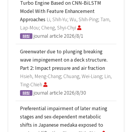
Turbo Engine Based on CNN-BiLSTM
Model With Feature Enhancement
Approaches
Li, Shih-Yu; Wu, Shih-Ping; Tam,
Lap-Mou; Cheng, Shyi-Chyi
journal article
2026/8/1
類型
Greenwater due to plunging breaking
wave impingement on a deck structure.
Part 2: Impact pressure and air fraction
Hsieh, Meng-Chang; Chuang, Wei-Liang; Lin,
Ting-Chieh
journal article
2026/8/30
類型
Preferential impairment of later mating
stages and sex-dependent metabolic
shifts in Japanese medaka exposed to