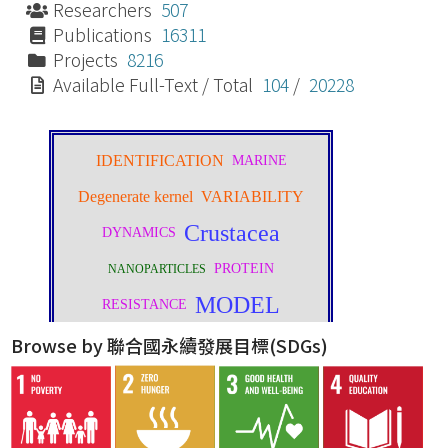
Researchers
507
Publications
16311
Projects
8216
Available Full-Text / Total
104
/
20228
Browse by 聯合國永續發展目標(SDGs)