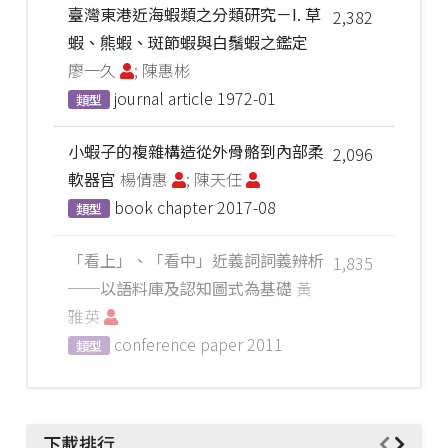
臺灣東港近海蝦類之分類研究－I. 草
2,382
蝦、熊蝦、斑節蝦與白鬚蝦之鑑定
廖一久
; 陳惠彬
journal article
1972-01
類型
小蝦子的複雜構造從外骨骼到內部柔
2,096
軟器官
楊倩惠
; 陳天任
book chapter
2017-08
類型
「看上」、「看中」近義詞詞義辨析
1,835
──以語料庫及認知圖式為基礎
黃
雅英
conference paper
2011
類型
下載排行