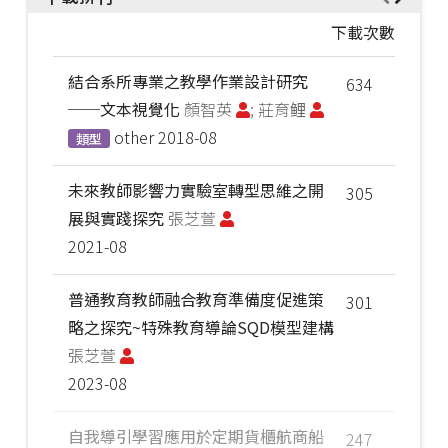
下載次數
結合系所專業之教學作業設計研究
634
──文本視覺化
顏智英
; 莊育鲤
other
2018-08
類型
未來教師影響力實驗室轉型思維之開
305
展與實踐探究
張芝萱
2021-08
普通教育教師融合教育準備度促進策
301
略之探究~特殊教育導論SQD模型建構
張芝萱
2023-08
自我導引學習應用於定期貨櫃航商船
247