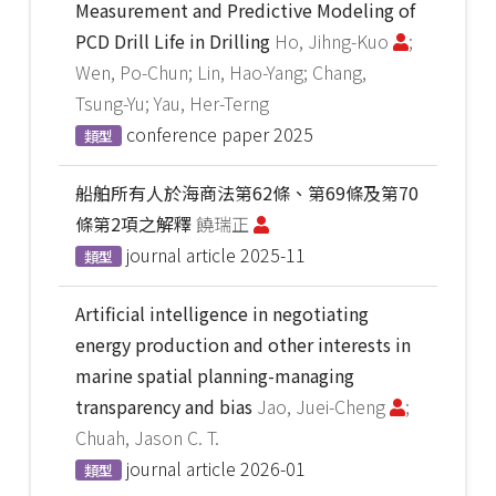
Measurement and Predictive Modeling of
PCD Drill Life in Drilling
Ho, Jihng-Kuo
;
Wen, Po-Chun; Lin, Hao-Yang; Chang,
Tsung-Yu; Yau, Her-Terng
conference paper
2025
類型
船舶所有人於海商法第62條、第69條及第70
條第2項之解釋
饒瑞正
journal article
2025-11
類型
Artificial intelligence in negotiating
energy production and other interests in
marine spatial planning-managing
transparency and bias
Jao, Juei-Cheng
;
Chuah, Jason C. T.
journal article
2026-01
類型