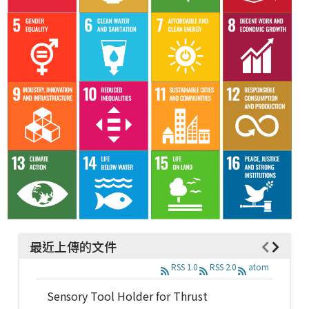
最近上傳的文件
RSS 1.0
RSS 2.0
atom
Sensory Tool Holder for Thrust