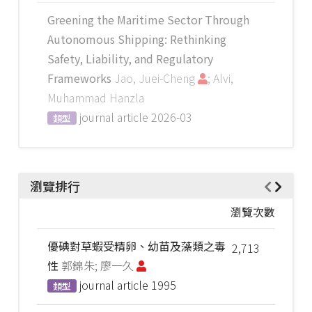
Greening the Maritime Sector Through
Autonomous Shipping: Rethinking
Safety, Liability, and Regulatory
Frameworks
Jao, Juei-Cheng
; Alvi,
Muhammad Hanzla
journal article
2026-03
類型
瀏覽排行
瀏覽次數
優碘對草蝦受精卵、幼苗及藻類之毒
2,713
性
郭錦朱; 廖一久
journal article
1995
類型