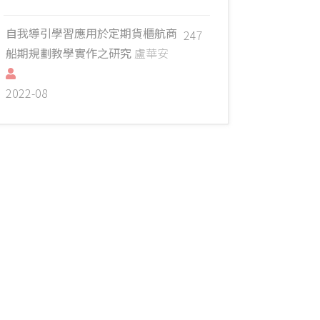
自我導引學習應用於定期貨櫃航商
247
船期規劃教學實作之研究
盧華安
2022-08