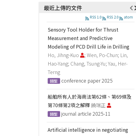
最近上傳的文件
RSS 1.0
RSS 2.0
atom
Sensory Tool Holder for Thrust
Measurement and Predictive
Modeling of PCD Drill Life in Drilling
Ho, Jihng-Kuo
; Wen, Po-Chun; Lin,
Hao-Yang; Chang, Tsung-Yu; Yau, Her-
Terng
conference paper
2025
類型
船舶所有人於海商法第62條、第69條及
第70條第2項之解釋
饒瑞正
journal article
2025-11
類型
Artificial intelligence in negotiating