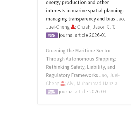
energy production and other
interests in marine spatial planning-
managing transparency and bias
Jao,
Juei-Cheng
; Chuah, Jason C. T.
journal article
2026-01
類型
Greening the Maritime Sector
Through Autonomous Shipping:
Rethinking Safety, Liability, and
Regulatory Frameworks
Jao, Juei-
Cheng
; Alvi, Muhammad Hanzla
journal article
2026-03
類型