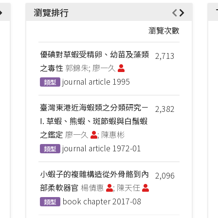
瀏覽排行
瀏覽次數
優碘對草蝦受精卵、幼苗及藻類
2,713
之毒性
郭錦朱; 廖一久
journal article
1995
類型
臺灣東港近海蝦類之分類研究－
2,382
I. 草蝦、熊蝦、斑節蝦與白鬚蝦
之鑑定
廖一久
; 陳惠彬
journal article
1972-01
類型
小蝦子的複雜構造從外骨骼到內
2,096
部柔軟器官
楊倩惠
; 陳天任
book chapter
2017-08
類型