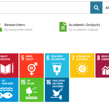
Al
Researchers
Academic Outputs
by researcher name
by academic outputs