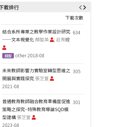
下載排行
下載次數
結合系所專業之教學作業設計研究
634
──文本視覺化
顏智英
; 莊育鲤
other
2018-08
類型
未來教師影響力實驗室轉型思維之
305
開展與實踐探究
張芝萱
2021-08
普通教育教師融合教育準備度促進
301
策略之探究~特殊教育導論SQD模
型建構
張芝萱
2023-08