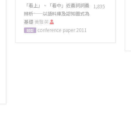
「看上」、「看中」近義詞詞義
1,835
辨析──以語料庫及認知圖式為
基礎
黃雅英
conference paper
2011
類型