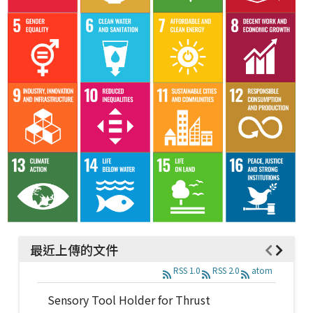
最近上傳的文件
RSS 1.0
RSS 2.0
atom
Sensory Tool Holder for Thrust