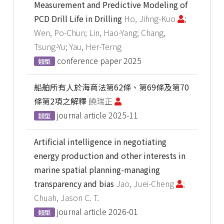
Measurement and Predictive Modeling of
PCD Drill Life in Drilling
Ho, Jihng-Kuo
;
Wen, Po-Chun; Lin, Hao-Yang; Chang,
Tsung-Yu; Yau, Her-Terng
conference paper
2025
類型
船舶所有人於海商法第62條、第69條及第70
條第2項之解釋
饒瑞正
journal article
2025-11
類型
Artificial intelligence in negotiating
energy production and other interests in
marine spatial planning-managing
transparency and bias
Jao, Juei-Cheng
;
Chuah, Jason C. T.
journal article
2026-01
類型