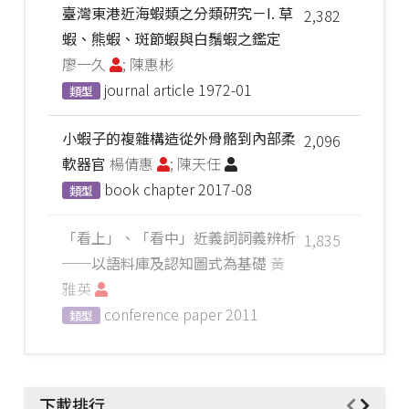
臺灣東港近海蝦類之分類研究－I. 草
2,382
蝦、熊蝦、斑節蝦與白鬚蝦之鑑定
廖一久
; 陳惠彬
journal article
1972-01
類型
小蝦子的複雜構造從外骨骼到內部柔
2,096
軟器官
楊倩惠
; 陳天任
book chapter
2017-08
類型
「看上」、「看中」近義詞詞義辨析
1,835
──以語料庫及認知圖式為基礎
黃
雅英
conference paper
2011
類型
下載排行