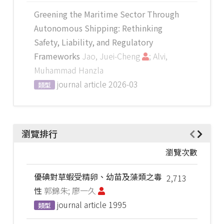
Greening the Maritime Sector Through
Autonomous Shipping: Rethinking
Safety, Liability, and Regulatory
Frameworks
Jao, Juei-Cheng
; Alvi,
Muhammad Hanzla
journal article
2026-03
類型
瀏覽排行
瀏覽次數
優碘對草蝦受精卵、幼苗及藻類之毒
2,713
性
郭錦朱; 廖一久
journal article
1995
類型