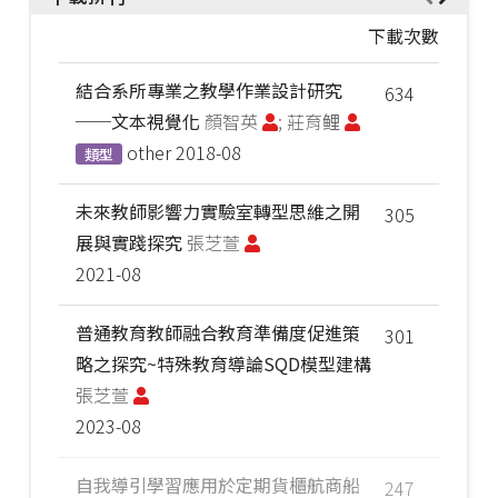
下載次數
結合系所專業之教學作業設計研究
634
──文本視覺化
顏智英
; 莊育鲤
other
2018-08
類型
未來教師影響力實驗室轉型思維之開
305
展與實踐探究
張芝萱
2021-08
普通教育教師融合教育準備度促進策
301
略之探究~特殊教育導論SQD模型建構
張芝萱
2023-08
自我導引學習應用於定期貨櫃航商船
247