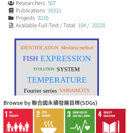
Researchers
507
Publications
16311
Projects
8216
Available Full-Text / Total
104
/
20228
Browse by 聯合國永續發展目標(SDGs)