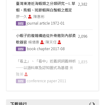
臺灣東港近海蝦類之分類研究－I. 草
2,382
蝦、熊蝦、斑節蝦與白鬚蝦之鑑定
廖一久
; 陳惠彬
journal article
1972-01
類型
小蝦子的複雜構造從外骨骼到內部柔
2,096
軟器官
楊倩惠
; 陳天任
book chapter
2017-08
類型
「看上」、「看中」近義詞詞義辨析
1,835
──以語料庫及認知圖式為基礎
黃
雅英
conference paper
2011
類型
下載排行