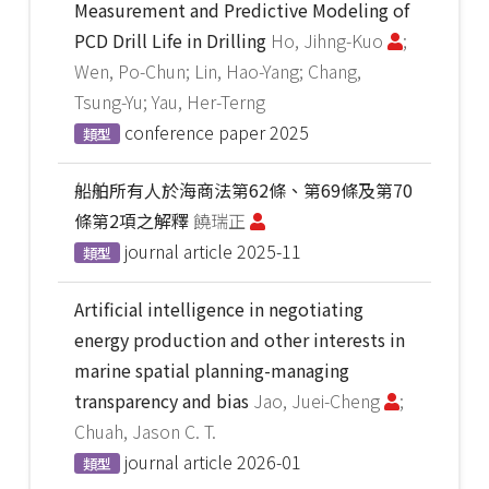
Measurement and Predictive Modeling of
PCD Drill Life in Drilling
Ho, Jihng-Kuo
;
Wen, Po-Chun; Lin, Hao-Yang; Chang,
Tsung-Yu; Yau, Her-Terng
conference paper
2025
類型
船舶所有人於海商法第62條、第69條及第70
條第2項之解釋
饒瑞正
journal article
2025-11
類型
Artificial intelligence in negotiating
energy production and other interests in
marine spatial planning-managing
transparency and bias
Jao, Juei-Cheng
;
Chuah, Jason C. T.
journal article
2026-01
類型