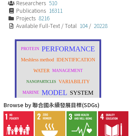
Researchers
510
Publications
16311
Projects
8216
Available Full-Text / Total
104
/
20228
Browse by 聯合國永續發展目標(SDGs)