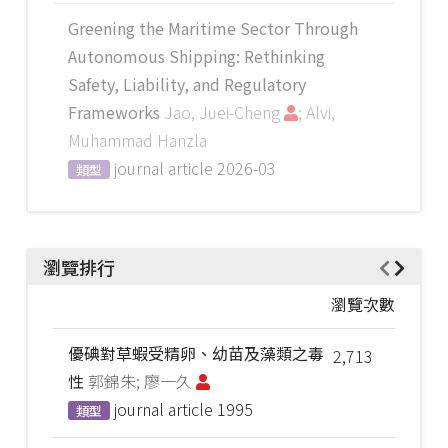
Greening the Maritime Sector Through
Autonomous Shipping: Rethinking
Safety, Liability, and Regulatory
Frameworks
Jao, Juei-Cheng
; Alvi,
Muhammad Hanzla
journal article
2026-03
類型
瀏覽排行
瀏覽次數
優碘對草蝦受精卵、幼苗及藻類之毒
2,713
性
郭錦朱; 廖一久
journal article
1995
類型