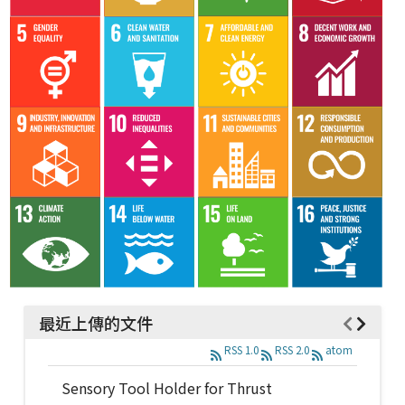
最近上傳的文件
RSS 1.0
RSS 2.0
atom
Sensory Tool Holder for Thrust