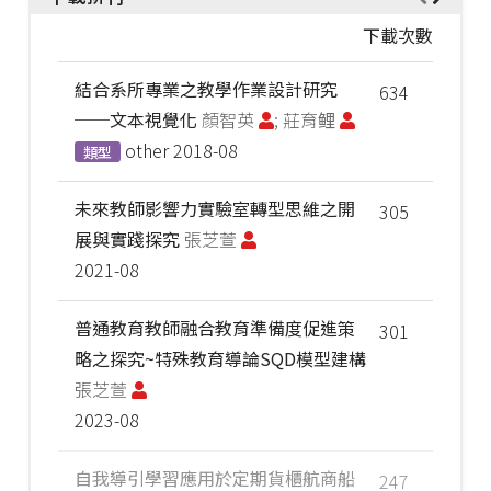
下載次數
結合系所專業之教學作業設計研究
634
──文本視覺化
顏智英
; 莊育鲤
other
2018-08
類型
未來教師影響力實驗室轉型思維之開
305
展與實踐探究
張芝萱
2021-08
普通教育教師融合教育準備度促進策
301
略之探究~特殊教育導論SQD模型建構
張芝萱
2023-08
自我導引學習應用於定期貨櫃航商船
247