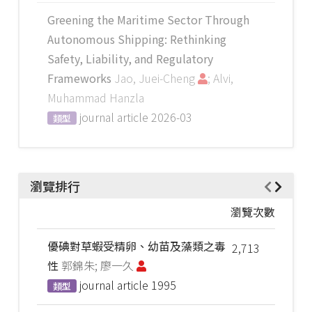
Greening the Maritime Sector Through
Autonomous Shipping: Rethinking
Safety, Liability, and Regulatory
Frameworks
Jao, Juei-Cheng
; Alvi,
Muhammad Hanzla
journal article
2026-03
類型
瀏覽排行
瀏覽次數
優碘對草蝦受精卵、幼苗及藻類之毒
2,713
性
郭錦朱; 廖一久
journal article
1995
類型