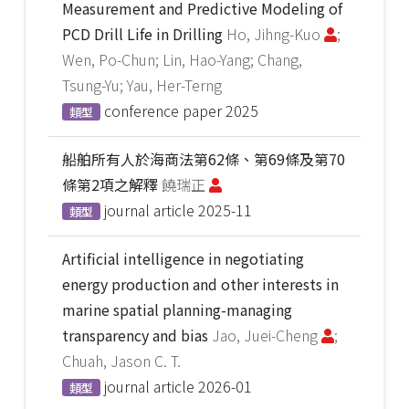
Measurement and Predictive Modeling of
PCD Drill Life in Drilling
Ho, Jihng-Kuo
;
Wen, Po-Chun; Lin, Hao-Yang; Chang,
Tsung-Yu; Yau, Her-Terng
conference paper
2025
類型
船舶所有人於海商法第62條、第69條及第70
條第2項之解釋
饒瑞正
journal article
2025-11
類型
Artificial intelligence in negotiating
energy production and other interests in
marine spatial planning-managing
transparency and bias
Jao, Juei-Cheng
;
Chuah, Jason C. T.
journal article
2026-01
類型