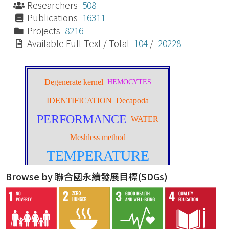
Researchers
508
Publications
16311
Projects
8216
Available Full-Text / Total
104
/
20228
Browse by 聯合國永續發展目標(SDGs)