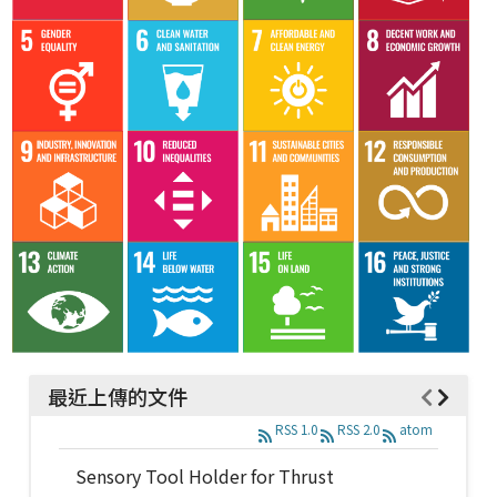
最近上傳的文件
RSS 1.0
RSS 2.0
atom
Sensory Tool Holder for Thrust