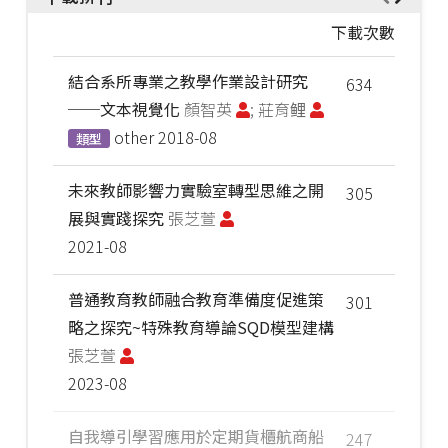
下載次數
結合系所專業之教學作業設計研究
634
──文本視覺化
顏智英
; 莊育鲤
other
2018-08
類型
未來教師影響力實驗室轉型思維之開
305
展與實踐探究
張芝萱
2021-08
普通教育教師融合教育準備度促進策
301
略之探究~特殊教育導論SQD模型建構
張芝萱
2023-08
自我導引學習應用於定期貨櫃航商船
247