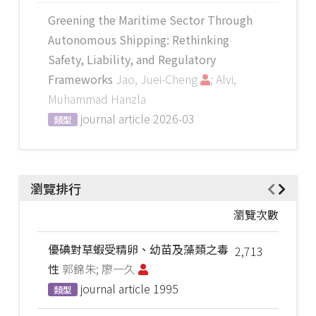
Greening the Maritime Sector Through
Autonomous Shipping: Rethinking
Safety, Liability, and Regulatory
Frameworks
Jao, Juei-Cheng
; Alvi,
Muhammad Hanzla
journal article
2026-03
類型
瀏覽排行
瀏覽次數
優碘對草蝦受精卵、幼苗及藻類之毒
2,713
性
郭錦朱; 廖一久
journal article
1995
類型