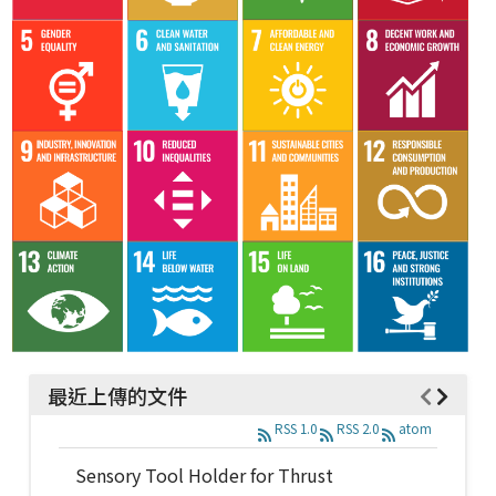
最近上傳的文件
RSS 1.0
RSS 2.0
atom
Sensory Tool Holder for Thrust