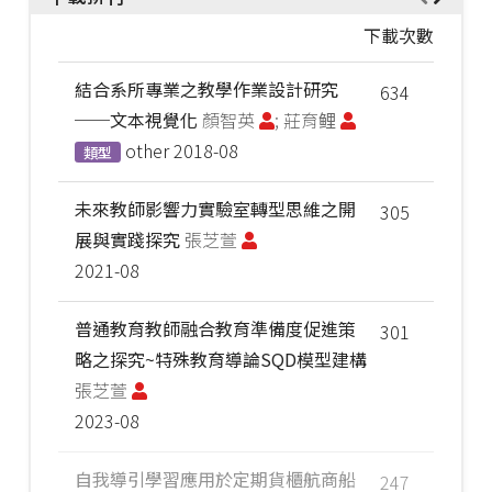
下載次數
結合系所專業之教學作業設計研究
634
──文本視覺化
顏智英
; 莊育鲤
other
2018-08
類型
未來教師影響力實驗室轉型思維之開
305
展與實踐探究
張芝萱
2021-08
普通教育教師融合教育準備度促進策
301
略之探究~特殊教育導論SQD模型建構
張芝萱
2023-08
自我導引學習應用於定期貨櫃航商船
247