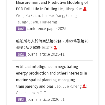
Measurement and Predictive Modeling of
PCD Drill Life in Drilling
Ho, Jihng-Kuo
;
Wen, Po-Chun; Lin, Hao-Yang; Chang,
Tsung-Yu; Yau, Her-Terng
conference paper
2025
類型
船舶所有人於海商法第62條、第69條及第70
條第2項之解釋
饒瑞正
journal article
2025-11
類型
Artificial intelligence in negotiating
energy production and other interests in
marine spatial planning-managing
transparency and bias
Jao, Juei-Cheng
;
Chuah, Jason C. T.
journal article
2026-01
類型