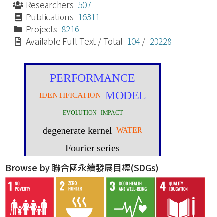
Researchers
507
Publications
16311
Projects
8216
Available Full-Text / Total
104
/
20228
Browse by 聯合國永續發展目標(SDGs)