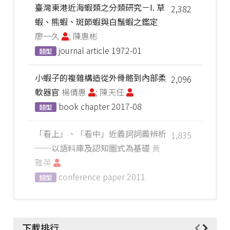
臺灣東港近海蝦類之分類研究－I. 草
2,382
蝦、熊蝦、斑節蝦與白鬚蝦之鑑定
廖一久
; 陳惠彬
journal article
1972-01
類型
小蝦子的複雜構造從外骨骼到內部柔
2,096
軟器官
楊倩惠
; 陳天任
book chapter
2017-08
類型
「看上」、「看中」近義詞詞義辨析
1,835
──以語料庫及認知圖式為基礎
黃
雅英
conference paper
2011
類型
下載排行