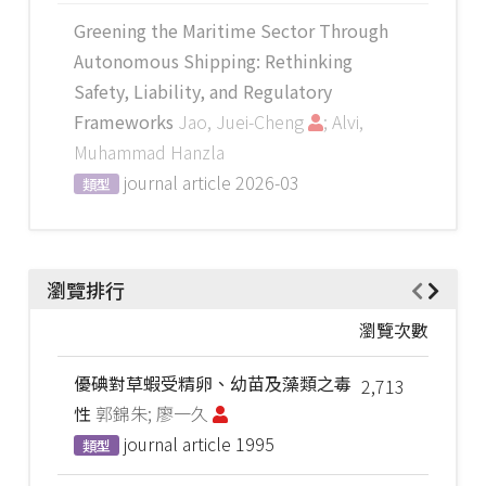
Greening the Maritime Sector Through
Autonomous Shipping: Rethinking
Safety, Liability, and Regulatory
Frameworks
Jao, Juei-Cheng
; Alvi,
Muhammad Hanzla
journal article
2026-03
類型
瀏覽排行
瀏覽次數
優碘對草蝦受精卵、幼苗及藻類之毒
2,713
性
郭錦朱; 廖一久
journal article
1995
類型