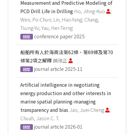
Measurement and Predictive Modeling of
PCD Drill Life in Drilling
Ho, Jihng-Kuo
;
Wen, Po-Chun; Lin, Hao-Yang; Chang,
Tsung-Yu; Yau, Her-Terng
conference paper
2025
類型
船舶所有人於海商法第62條、第69條及第70
條第2項之解釋
饒瑞正
journal article
2025-11
類型
Artificial intelligence in negotiating
energy production and other interests in
marine spatial planning-managing
transparency and bias
Jao, Juei-Cheng
;
Chuah, Jason C. T.
journal article
2026-01
類型