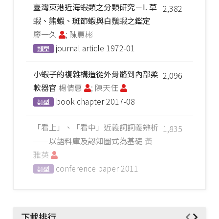
臺灣東港近海蝦類之分類研究－I. 草
2,382
蝦、熊蝦、斑節蝦與白鬚蝦之鑑定
廖一久
; 陳惠彬
journal article
1972-01
類型
小蝦子的複雜構造從外骨骼到內部柔
2,096
軟器官
楊倩惠
; 陳天任
book chapter
2017-08
類型
「看上」、「看中」近義詞詞義辨析
1,835
──以語料庫及認知圖式為基礎
黃
雅英
conference paper
2011
類型
下載排行