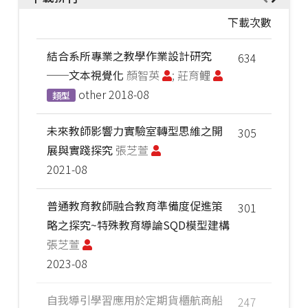
下載次數
結合系所專業之教學作業設計研究
634
──文本視覺化
顏智英
; 莊育鲤
other
2018-08
類型
未來教師影響力實驗室轉型思維之開
305
展與實踐探究
張芝萱
2021-08
普通教育教師融合教育準備度促進策
301
略之探究~特殊教育導論SQD模型建構
張芝萱
2023-08
自我導引學習應用於定期貨櫃航商船
247