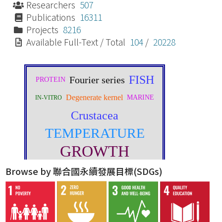
Researchers
507
Publications
16311
Projects
8216
Available Full-Text / Total
104
/
20228
Browse by 聯合國永續發展目標(SDGs)