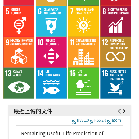
最近上傳的文件
RSS 1.0
RSS 2.0
atom
Remaining Useful Life Prediction of