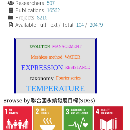
Researchers
507
Publications
16562
Projects
8216
Available Full-Text / Total
104
/
20479
Browse by 聯合國永續發展目標(SDGs)