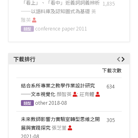
「看上」、「看中」近義詞詞義辨析
1,835
──以語料庫及認知圖式為基礎
黃
雅英
conference paper
2011
類型
下載排行
下載次數
結合系所專業之教學作業設計研究
634
──文本視覺化
顏智英
; 莊育鲤
other
2018-08
類型
未來教師影響力實驗室轉型思維之開
305
展與實踐探究
張芝萱
2021-08