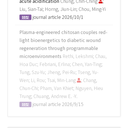
acute acidification
Chung, Chih-Ching
;
Liu, Sian-Tai; Horng, Jiun-Lin; Chou, Ming-Yi
journal article
2026/10/1
類型
Plasma-engineered chitosan couples red-
light bioenergetics to diabetic wound
regeneration through programmable
microenvironments
Rethi, Lekshmi; Chau,
Hoa Duc; Febriani, Erlina; Chen, Yan-Ting;
Tung, Szu-Yu; Jheng, Pei-Ru; Tseng, Yu-
Wen; Li, Rou; Tsai, Min-Lang
; Chang,
Chun-Chi; Pham, Van Khiet; Nguyen, Hieu
Trung; Chuang, Andrew E. -Y.
journal article
2026/9/15
類型