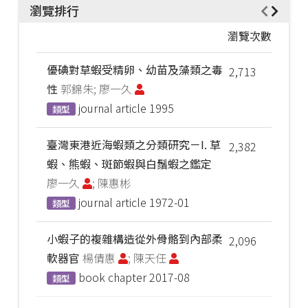
瀏覽排行
瀏覽次數
優碘對草蝦受精卵、幼苗及藻類之毒
2,713
性
郭錦朱; 廖一久
journal article
1995
類型
臺灣東港近海蝦類之分類研究－I. 草
2,382
蝦、熊蝦、斑節蝦與白鬚蝦之鑑定
廖一久
; 陳惠彬
journal article
1972-01
類型
小蝦子的複雜構造從外骨骼到內部柔
2,096
軟器官
楊倩惠
; 陳天任
book chapter
2017-08
類型