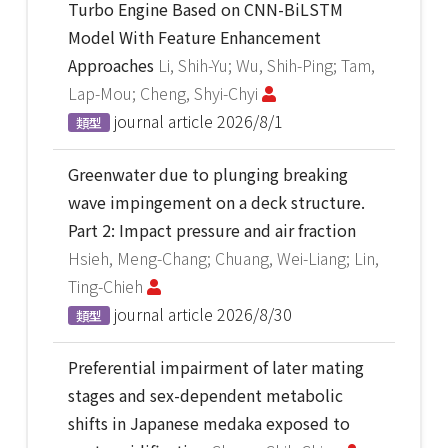
Turbo Engine Based on CNN-BiLSTM
Model With Feature Enhancement
Approaches
Li, Shih-Yu; Wu, Shih-Ping; Tam,
Lap-Mou; Cheng, Shyi-Chyi
journal article
2026/8/1
類型
Greenwater due to plunging breaking
wave impingement on a deck structure.
Part 2: Impact pressure and air fraction
Hsieh, Meng-Chang; Chuang, Wei-Liang; Lin,
Ting-Chieh
journal article
2026/8/30
類型
Preferential impairment of later mating
stages and sex-dependent metabolic
shifts in Japanese medaka exposed to