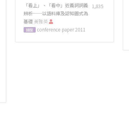
「看上」、「看中」近義詞詞義
1,835
辨析──以語料庫及認知圖式為
基礎
黃雅英
conference paper
2011
類型