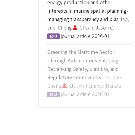
energy production and other
interests in marine spatial planning-
managing transparency and bias
Jao,
Juei-Cheng
; Chuah, Jason C. T.
journal article
2026-01
類型
Greening the Maritime Sector
Through Autonomous Shipping:
Rethinking Safety, Liability, and
Regulatory Frameworks
Jao, Juei-
Cheng
; Alvi, Muhammad Hanzla
journal article
2026-03
類型