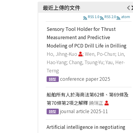
最近上傳的文件
RSS 1.0
RSS 2.0
atom
Sensory Tool Holder for Thrust
Measurement and Predictive
Modeling of PCD Drill Life in Drilling
Ho, Jihng-Kuo
; Wen, Po-Chun; Lin,
Hao-Yang; Chang, Tsung-Yu; Yau, Her-
Terng
conference paper
2025
類型
船舶所有人於海商法第62條、第69條及
第70條第2項之解釋
饒瑞正
journal article
2025-11
類型
Artificial intelligence in negotiating