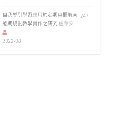
自我導引學習應用於定期貨櫃航商
247
船期規劃教學實作之研究
盧華安
2022-08