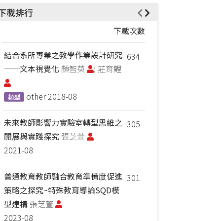
下載排行
下載次數
結合系所專業之教學作業設計研究
634
──文本視覺化
顏智英
; 莊育鲤
other
2018-08
類型
未來教師影響力實驗室轉型思維之
305
開展與實踐探究
張芝萱
2021-08
普通教育教師融合教育準備度促進
301
策略之探究~特殊教育導論SQD模
型建構
張芝萱
2023-08