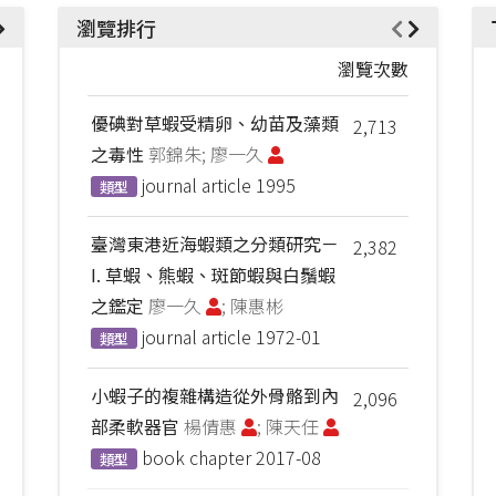
瀏覽排行
瀏覽次數
優碘對草蝦受精卵、幼苗及藻類
2,713
之毒性
郭錦朱; 廖一久
journal article
1995
類型
臺灣東港近海蝦類之分類研究－
2,382
I. 草蝦、熊蝦、斑節蝦與白鬚蝦
之鑑定
廖一久
; 陳惠彬
journal article
1972-01
類型
小蝦子的複雜構造從外骨骼到內
2,096
部柔軟器官
楊倩惠
; 陳天任
book chapter
2017-08
類型