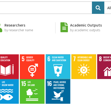
Al
Researchers
Academic Outputs
by researcher name
by academic outputs