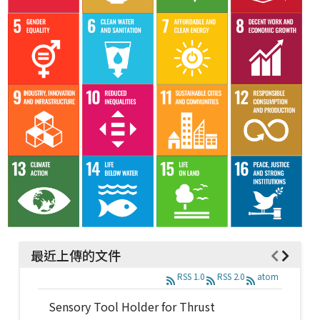
最近上傳的文件
RSS 1.0
RSS 2.0
atom
Sensory Tool Holder for Thrust