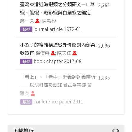
臺灣東港近海蝦類之分類研究－I. 草
2,382
蝦、熊蝦、斑節蝦與白鬚蝦之鑑定
廖一久
; 陳惠彬
journal article
1972-01
類型
小蝦子的複雜構造從外骨骼到內部柔
2,096
軟器官
楊倩惠
; 陳天任
book chapter
2017-08
類型
「看上」、「看中」近義詞詞義辨析
1,835
──以語料庫及認知圖式為基礎
黃
雅英
conference paper
2011
類型
下載排行