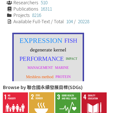
Researchers
510
Publications
16311
Projects
8216
Available Full-Text / Total
104
/
20228
Browse by 聯合國永續發展目標(SDGs)