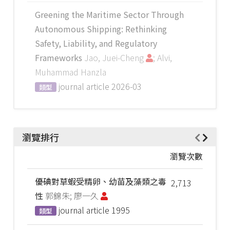
Greening the Maritime Sector Through
Autonomous Shipping: Rethinking
Safety, Liability, and Regulatory
Frameworks
Jao, Juei-Cheng
; Alvi,
Muhammad Hanzla
journal article
2026-03
類型
瀏覽排行
瀏覽次數
優碘對草蝦受精卵、幼苗及藻類之毒
2,713
性
郭錦朱; 廖一久
journal article
1995
類型