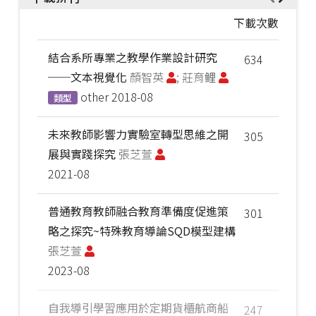
下載次數
結合系所專業之教學作業設計研究
634
──文本視覺化
顏智英
; 莊育鲤
other
2018-08
類型
未來教師影響力實驗室轉型思維之開
305
展與實踐探究
張芝萱
2021-08
普通教育教師融合教育準備度促進策
301
略之探究~特殊教育導論SQD模型建構
張芝萱
2023-08
自我導引學習應用於定期貨櫃航商船
247