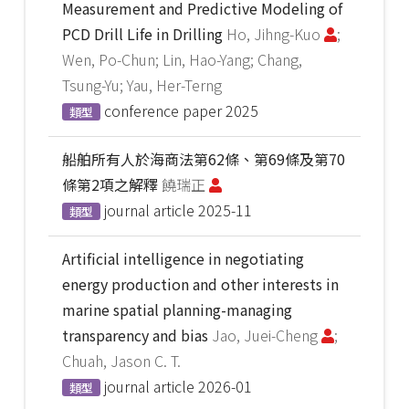
Measurement and Predictive Modeling of
PCD Drill Life in Drilling
Ho, Jihng-Kuo
;
Wen, Po-Chun; Lin, Hao-Yang; Chang,
Tsung-Yu; Yau, Her-Terng
conference paper
2025
類型
船舶所有人於海商法第62條、第69條及第70
條第2項之解釋
饒瑞正
journal article
2025-11
類型
Artificial intelligence in negotiating
energy production and other interests in
marine spatial planning-managing
transparency and bias
Jao, Juei-Cheng
;
Chuah, Jason C. T.
journal article
2026-01
類型