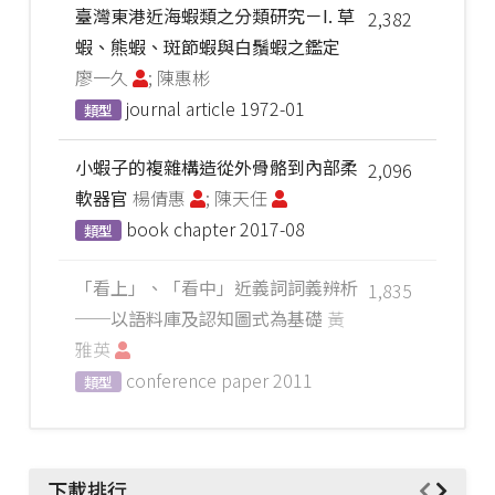
臺灣東港近海蝦類之分類研究－I. 草
2,382
蝦、熊蝦、斑節蝦與白鬚蝦之鑑定
廖一久
; 陳惠彬
journal article
1972-01
類型
小蝦子的複雜構造從外骨骼到內部柔
2,096
軟器官
楊倩惠
; 陳天任
book chapter
2017-08
類型
「看上」、「看中」近義詞詞義辨析
1,835
──以語料庫及認知圖式為基礎
黃
雅英
conference paper
2011
類型
下載排行