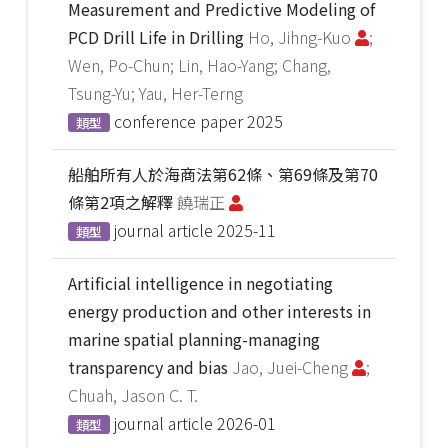
Measurement and Predictive Modeling of
PCD Drill Life in Drilling
Ho, Jihng-Kuo
;
Wen, Po-Chun; Lin, Hao-Yang; Chang,
Tsung-Yu; Yau, Her-Terng
conference paper
2025
類型
船舶所有人於海商法第62條、第69條及第70
條第2項之解釋
饒瑞正
journal article
2025-11
類型
Artificial intelligence in negotiating
energy production and other interests in
marine spatial planning-managing
transparency and bias
Jao, Juei-Cheng
;
Chuah, Jason C. T.
journal article
2026-01
類型