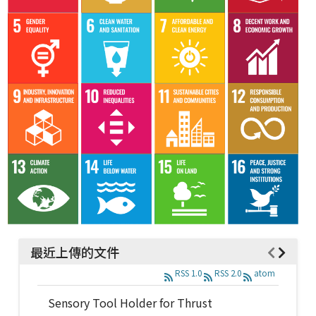
最近上傳的文件
RSS 1.0
RSS 2.0
atom
Sensory Tool Holder for Thrust