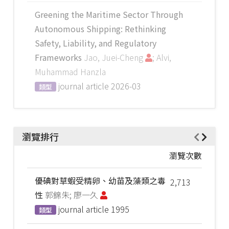
Greening the Maritime Sector Through
Autonomous Shipping: Rethinking
Safety, Liability, and Regulatory
Frameworks
Jao, Juei-Cheng
; Alvi,
Muhammad Hanzla
journal article
2026-03
類型
瀏覽排行
瀏覽次數
優碘對草蝦受精卵、幼苗及藻類之毒
2,713
性
郭錦朱; 廖一久
journal article
1995
類型