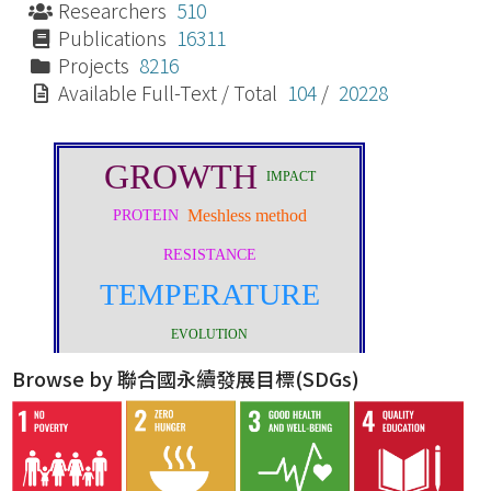
Researchers
510
Publications
16311
Projects
8216
Available Full-Text / Total
104
/
20228
Browse by 聯合國永續發展目標(SDGs)