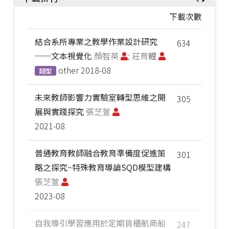
下載次數
結合系所專業之教學作業設計研究
634
──文本視覺化
顏智英
; 莊育鲤
other
2018-08
類型
未來教師影響力實驗室轉型思維之開
305
展與實踐探究
張芝萱
2021-08
普通教育教師融合教育準備度促進策
301
略之探究~特殊教育導論SQD模型建構
張芝萱
2023-08
自我導引學習應用於定期貨櫃航商船
247