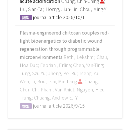
acute acidification
Chung, Chih-Ching
;
Liu, Sian-Tai; Horng, Jiun-Lin; Chou, Ming-Yi
journal article
2026/10/1
類型
Plasma-engineered chitosan couples red-
light bioenergetics to diabetic wound
regeneration through programmable
microenvironments
Rethi, Lekshmi; Chau,
Hoa Duc; Febriani, Erlina; Chen, Yan-Ting;
Tung, Szu-Yu; Jheng, Pei-Ru; Tseng, Yu-
Wen; Li, Rou; Tsai, Min-Lang
; Chang,
Chun-Chi; Pham, Van Khiet; Nguyen, Hieu
Trung; Chuang, Andrew E. -Y.
journal article
2026/9/15
類型