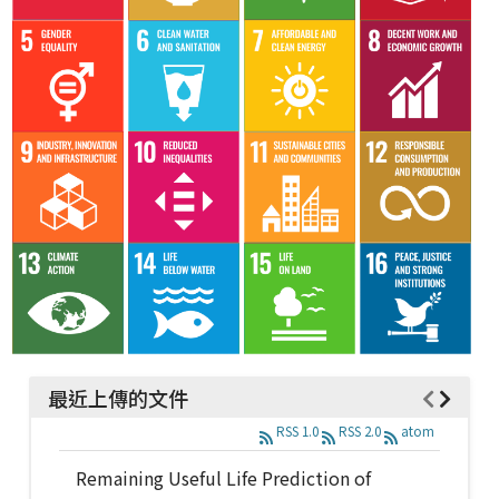
最近上傳的文件
RSS 1.0
RSS 2.0
atom
Remaining Useful Life Prediction of