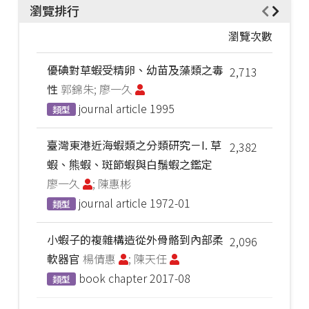
瀏覽排行
瀏覽次數
優碘對草蝦受精卵、幼苗及藻類之毒
2,713
性
郭錦朱; 廖一久
journal article
1995
類型
臺灣東港近海蝦類之分類研究－I. 草
2,382
蝦、熊蝦、斑節蝦與白鬚蝦之鑑定
廖一久
; 陳惠彬
journal article
1972-01
類型
小蝦子的複雜構造從外骨骼到內部柔
2,096
軟器官
楊倩惠
; 陳天任
book chapter
2017-08
類型