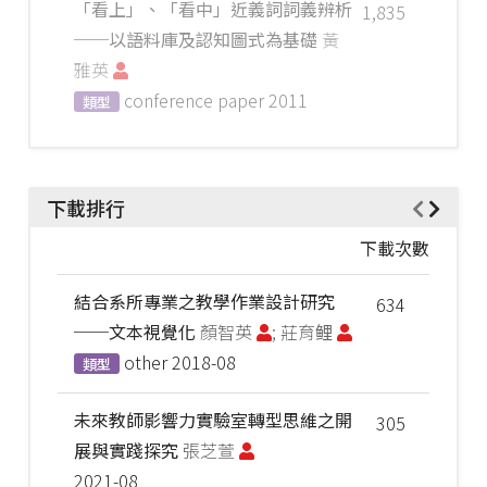
「看上」、「看中」近義詞詞義辨析
1,835
──以語料庫及認知圖式為基礎
黃
雅英
conference paper
2011
類型
下載排行
下載次數
結合系所專業之教學作業設計研究
634
──文本視覺化
顏智英
; 莊育鲤
other
2018-08
類型
未來教師影響力實驗室轉型思維之開
305
展與實踐探究
張芝萱
2021-08