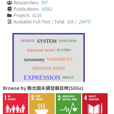
Researchers
507
Publications
16562
Projects
8216
Available Full-Text / Total
104
/
20479
Browse by 聯合國永續發展目標(SDGs)