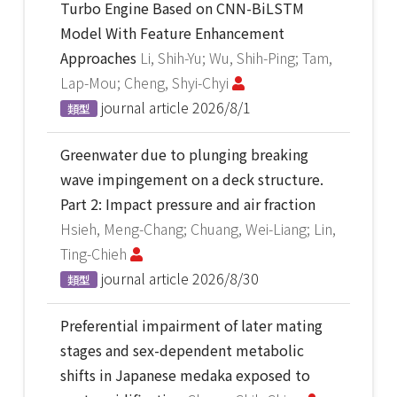
Turbo Engine Based on CNN-BiLSTM
Model With Feature Enhancement
Approaches
Li, Shih-Yu; Wu, Shih-Ping; Tam,
Lap-Mou; Cheng, Shyi-Chyi
journal article
2026/8/1
類型
Greenwater due to plunging breaking
wave impingement on a deck structure.
Part 2: Impact pressure and air fraction
Hsieh, Meng-Chang; Chuang, Wei-Liang; Lin,
Ting-Chieh
journal article
2026/8/30
類型
Preferential impairment of later mating
stages and sex-dependent metabolic
shifts in Japanese medaka exposed to