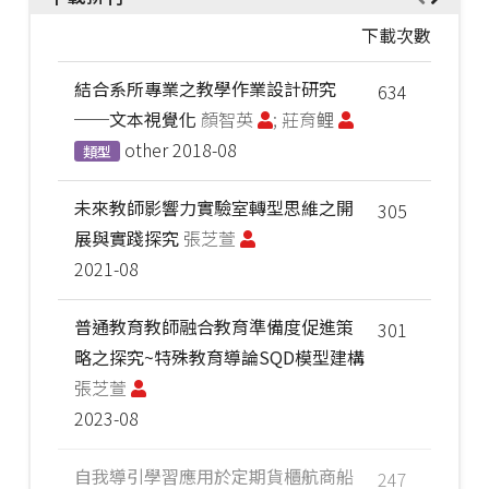
下載次數
結合系所專業之教學作業設計研究
634
──文本視覺化
顏智英
; 莊育鲤
other
2018-08
類型
未來教師影響力實驗室轉型思維之開
305
展與實踐探究
張芝萱
2021-08
普通教育教師融合教育準備度促進策
301
略之探究~特殊教育導論SQD模型建構
張芝萱
2023-08
自我導引學習應用於定期貨櫃航商船
247