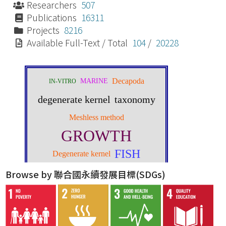
Researchers
507
Publications
16311
Projects
8216
Available Full-Text / Total
104
/
20228
Browse by 聯合國永續發展目標(SDGs)