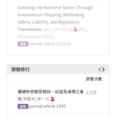
Greening the Maritime Sector Through
Autonomous Shipping: Rethinking
Safety, Liability, and Regulatory
Frameworks
Jao, Juei-Cheng
; Alvi,
Muhammad Hanzla
journal article
2026-03
類型
瀏覽排行
瀏覽次數
優碘對草蝦受精卵、幼苗及藻類之毒
2,713
性
郭錦朱; 廖一久
journal article
1995
類型