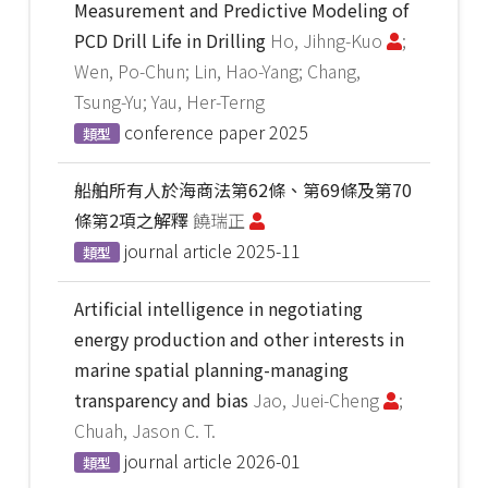
Measurement and Predictive Modeling of
PCD Drill Life in Drilling
Ho, Jihng-Kuo
;
Wen, Po-Chun; Lin, Hao-Yang; Chang,
Tsung-Yu; Yau, Her-Terng
conference paper
2025
類型
船舶所有人於海商法第62條、第69條及第70
條第2項之解釋
饒瑞正
journal article
2025-11
類型
Artificial intelligence in negotiating
energy production and other interests in
marine spatial planning-managing
transparency and bias
Jao, Juei-Cheng
;
Chuah, Jason C. T.
journal article
2026-01
類型