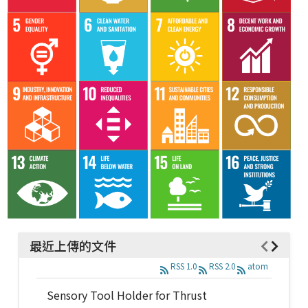
最近上傳的文件
RSS 1.0
RSS 2.0
atom
Sensory Tool Holder for Thrust