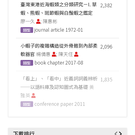
臺灣東港近海蝦類之分類研究－I. 草
2,382
蝦、熊蝦、斑節蝦與白鬚蝦之鑑定
廖一久
; 陳惠彬
journal article
1972-01
類型
小蝦子的複雜構造從外骨骼到內部柔
2,096
軟器官
楊倩惠
; 陳天任
book chapter
2017-08
類型
「看上」、「看中」近義詞詞義辨析
1,835
──以語料庫及認知圖式為基礎
黃
雅英
conference paper
2011
類型
下載排行