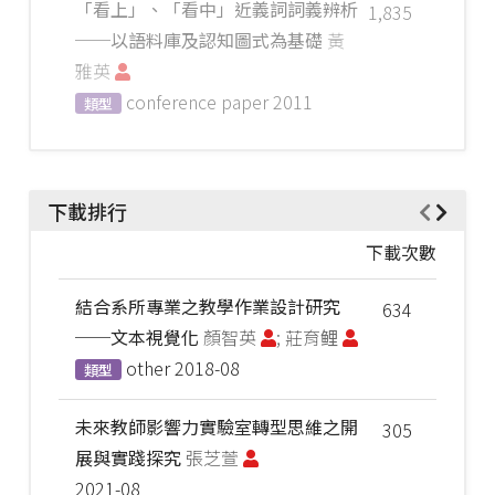
「看上」、「看中」近義詞詞義辨析
1,835
──以語料庫及認知圖式為基礎
黃
雅英
conference paper
2011
類型
下載排行
下載次數
結合系所專業之教學作業設計研究
634
──文本視覺化
顏智英
; 莊育鲤
other
2018-08
類型
未來教師影響力實驗室轉型思維之開
305
展與實踐探究
張芝萱
2021-08