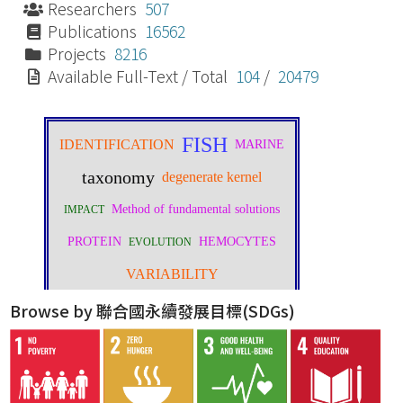
Researchers
507
Publications
16562
Projects
8216
Available Full-Text / Total
104
/
20479
Browse by 聯合國永續發展目標(SDGs)