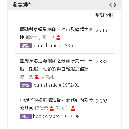
瀏覽排行
瀏覽次數
優碘對草蝦受精卵、幼苗及藻類之毒
2,713
性
郭錦朱; 廖一久
journal article
1995
類型
臺灣東港近海蝦類之分類研究－I. 草
2,382
蝦、熊蝦、斑節蝦與白鬚蝦之鑑定
廖一久
; 陳惠彬
journal article
1972-01
類型
小蝦子的複雜構造從外骨骼到內部柔
2,096
軟器官
楊倩惠
; 陳天任
book chapter
2017-08
類型