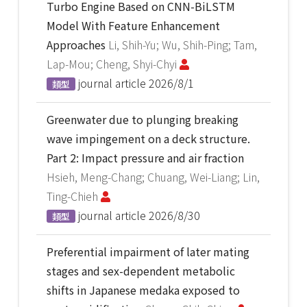
Turbo Engine Based on CNN-BiLSTM
Model With Feature Enhancement
Approaches
Li, Shih-Yu; Wu, Shih-Ping; Tam,
Lap-Mou; Cheng, Shyi-Chyi
journal article
2026/8/1
類型
Greenwater due to plunging breaking
wave impingement on a deck structure.
Part 2: Impact pressure and air fraction
Hsieh, Meng-Chang; Chuang, Wei-Liang; Lin,
Ting-Chieh
journal article
2026/8/30
類型
Preferential impairment of later mating
stages and sex-dependent metabolic
shifts in Japanese medaka exposed to