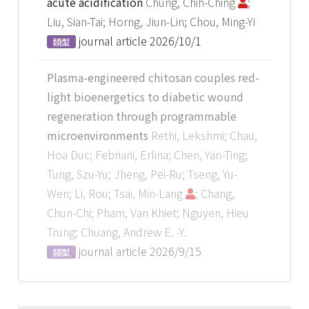
acute acidification
Chung, Chih-Ching
;
Liu, Sian-Tai; Horng, Jiun-Lin; Chou, Ming-Yi
journal article
2026/10/1
類型
Plasma-engineered chitosan couples red-
light bioenergetics to diabetic wound
regeneration through programmable
microenvironments
Rethi, Lekshmi; Chau,
Hoa Duc; Febriani, Erlina; Chen, Yan-Ting;
Tung, Szu-Yu; Jheng, Pei-Ru; Tseng, Yu-
Wen; Li, Rou; Tsai, Min-Lang
; Chang,
Chun-Chi; Pham, Van Khiet; Nguyen, Hieu
Trung; Chuang, Andrew E. -Y.
journal article
2026/9/15
類型