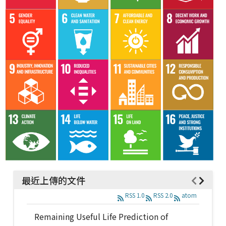
最近上傳的文件
RSS 1.0
RSS 2.0
atom
Remaining Useful Life Prediction of