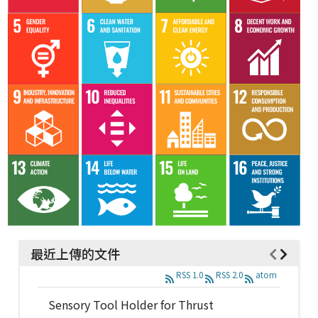
最近上傳的文件
RSS 1.0
RSS 2.0
atom
Sensory Tool Holder for Thrust