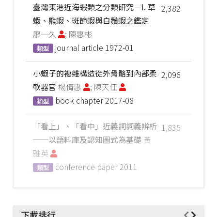
臺灣東港近海蝦類之分類研究－I. 草
2,382
蝦、熊蝦、斑節蝦與白鬚蝦之鑑定
廖一久
; 陳惠彬
journal article
1972-01
類型
小蝦子的複雜構造從外骨骼到內部柔
2,096
軟器官
楊倩惠
; 陳天任
book chapter
2017-08
類型
「看上」、「看中」近義詞詞義辨析
1,835
──以語料庫及認知圖式為基礎
黃
雅英
conference paper
2011
類型
下載排行