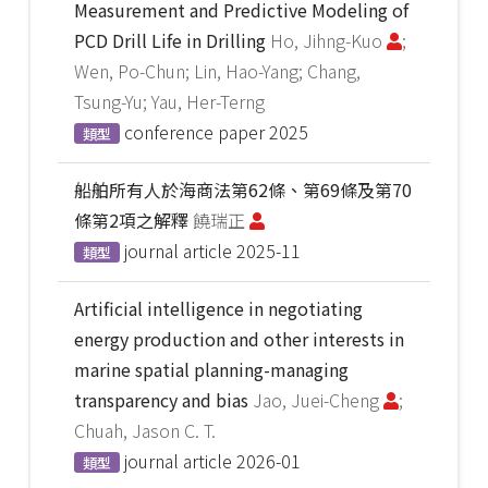
Measurement and Predictive Modeling of
PCD Drill Life in Drilling
Ho, Jihng-Kuo
;
Wen, Po-Chun; Lin, Hao-Yang; Chang,
Tsung-Yu; Yau, Her-Terng
conference paper
2025
類型
船舶所有人於海商法第62條、第69條及第70
條第2項之解釋
饒瑞正
journal article
2025-11
類型
Artificial intelligence in negotiating
energy production and other interests in
marine spatial planning-managing
transparency and bias
Jao, Juei-Cheng
;
Chuah, Jason C. T.
journal article
2026-01
類型