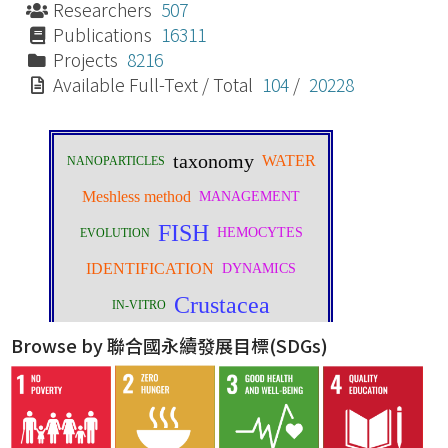
Researchers
507
Publications
16311
Projects
8216
Available Full-Text / Total
104
/
20228
Browse by 聯合國永續發展目標(SDGs)