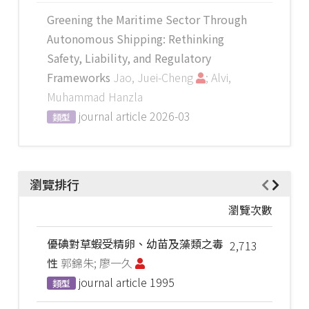
Greening the Maritime Sector Through
Autonomous Shipping: Rethinking
Safety, Liability, and Regulatory
Frameworks
Jao, Juei-Cheng
; Alvi,
Muhammad Hanzla
journal article
2026-03
類型
瀏覽排行
瀏覽次數
優碘對草蝦受精卵、幼苗及藻類之毒
2,713
性
郭錦朱; 廖一久
journal article
1995
類型