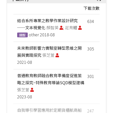
下載次數
結合系所專業之教學作業設計研究
634
──文本視覺化
顏智英
; 莊育鲤
other
2018-08
類型
未來教師影響力實驗室轉型思維之開
305
展與實踐探究
張芝萱
2021-08
普通教育教師融合教育準備度促進策
301
略之探究~特殊教育導論SQD模型建構
張芝萱
2023-08
自我導引學習應用於定期貨櫃航商船
247