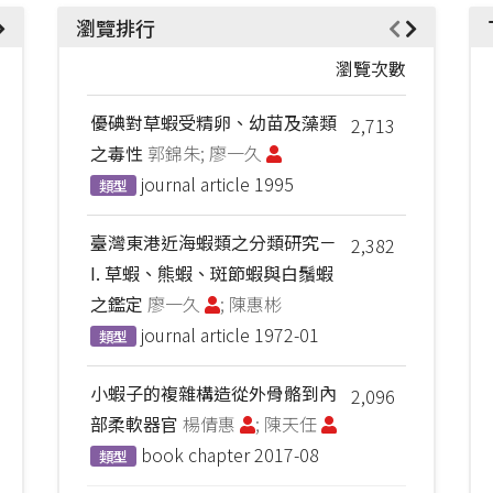
瀏覽排行
瀏覽次數
優碘對草蝦受精卵、幼苗及藻類
2,713
之毒性
郭錦朱; 廖一久
journal article
1995
類型
臺灣東港近海蝦類之分類研究－
2,382
I. 草蝦、熊蝦、斑節蝦與白鬚蝦
之鑑定
廖一久
; 陳惠彬
journal article
1972-01
類型
小蝦子的複雜構造從外骨骼到內
2,096
部柔軟器官
楊倩惠
; 陳天任
book chapter
2017-08
類型