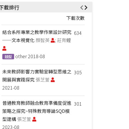
下載排行
下載次數
結合系所專業之教學作業設計研究
634
──文本視覺化
顏智英
; 莊育鲤
other
2018-08
類型
未來教師影響力實驗室轉型思維之
305
開展與實踐探究
張芝萱
2021-08
普通教育教師融合教育準備度促進
301
策略之探究~特殊教育導論SQD模
型建構
張芝萱
2023-08