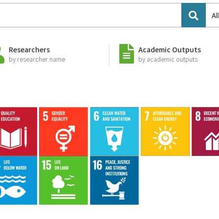
Al
Researchers
Academic Outputs
by researcher name
by academic outputs