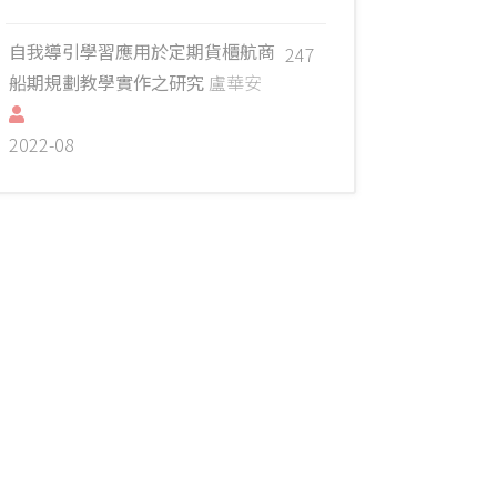
自我導引學習應用於定期貨櫃航商
247
船期規劃教學實作之研究
盧華安
2022-08