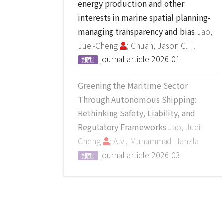
energy production and other
interests in marine spatial planning-
managing transparency and bias
Jao,
Juei-Cheng
; Chuah, Jason C. T.
journal article
2026-01
類型
Greening the Maritime Sector
Through Autonomous Shipping:
Rethinking Safety, Liability, and
Regulatory Frameworks
Jao, Juei-
Cheng
; Alvi, Muhammad Hanzla
journal article
2026-03
類型