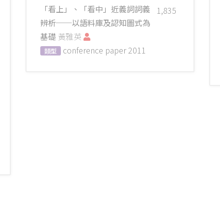
「看上」、「看中」近義詞詞義
1,835
辨析──以語料庫及認知圖式為
基礎
黃雅英
conference paper
2011
類型