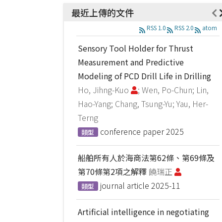
最近上傳的文件
RSS 1.0
RSS 2.0
atom
Sensory Tool Holder for Thrust
Measurement and Predictive
Modeling of PCD Drill Life in Drilling
Ho, Jihng-Kuo
; Wen, Po-Chun; Lin,
Hao-Yang; Chang, Tsung-Yu; Yau, Her-
Terng
conference paper
2025
類型
船舶所有人於海商法第62條、第69條及
第70條第2項之解釋
饒瑞正
journal article
2025-11
類型
Artificial intelligence in negotiating