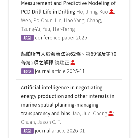
Measurement and Predictive Modeling of
PCD Drill Life in Drilling
Ho, Jihng-Kuo
;
Wen, Po-Chun; Lin, Hao-Yang; Chang,
Tsung-Yu; Yau, Her-Terng
conference paper
2025
類型
船舶所有人於海商法第62條、第69條及第70
條第2項之解釋
饒瑞正
journal article
2025-11
類型
Artificial intelligence in negotiating
energy production and other interests in
marine spatial planning-managing
transparency and bias
Jao, Juei-Cheng
;
Chuah, Jason C. T.
journal article
2026-01
類型