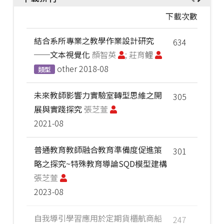
下載次數
結合系所專業之教學作業設計研究
634
──文本視覺化
顏智英
; 莊育鲤
other
2018-08
類型
未來教師影響力實驗室轉型思維之開
305
展與實踐探究
張芝萱
2021-08
普通教育教師融合教育準備度促進策
301
略之探究~特殊教育導論SQD模型建構
張芝萱
2023-08
自我導引學習應用於定期貨櫃航商船
247