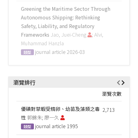
Greening the Maritime Sector Through
Autonomous Shipping: Rethinking
Safety, Liability, and Regulatory
Frameworks
Jao, Juei-Cheng
; Alvi,
Muhammad Hanzla
journal article
2026-03
類型
瀏覽排行
瀏覽次數
優碘對草蝦受精卵、幼苗及藻類之毒
2,713
性
郭錦朱; 廖一久
journal article
1995
類型