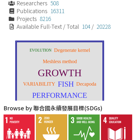
Researchers
508
Publications
16311
Projects
8216
Available Full-Text / Total
104
/
20228
Browse by 聯合國永續發展目標(SDGs)