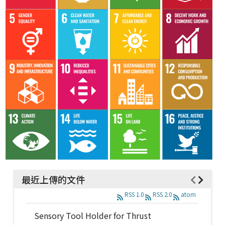
最近上傳的文件
RSS 1.0
RSS 2.0
atom
Sensory Tool Holder for Thrust