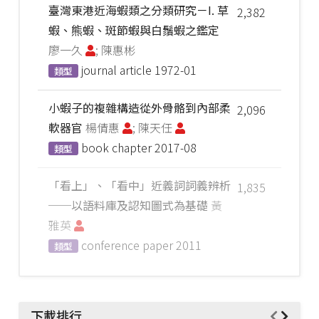
臺灣東港近海蝦類之分類研究－I. 草
2,382
蝦、熊蝦、斑節蝦與白鬚蝦之鑑定
廖一久
; 陳惠彬
journal article
1972-01
類型
小蝦子的複雜構造從外骨骼到內部柔
2,096
軟器官
楊倩惠
; 陳天任
book chapter
2017-08
類型
「看上」、「看中」近義詞詞義辨析
1,835
──以語料庫及認知圖式為基礎
黃
雅英
conference paper
2011
類型
下載排行