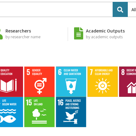
Al
Researchers
Academic Outputs
by researcher name
by academic outputs