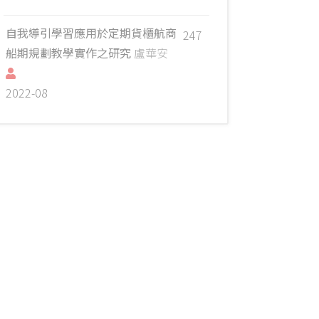
自我導引學習應用於定期貨櫃航商
247
船期規劃教學實作之研究
盧華安
2022-08