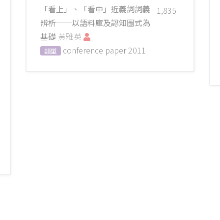
「看上」、「看中」近義詞詞義
1,835
辨析──以語料庫及認知圖式為
基礎
黃雅英
conference paper
2011
類型