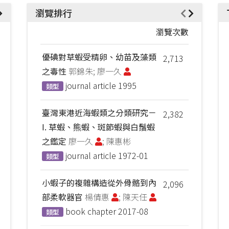
瀏覽排行
瀏覽次數
優碘對草蝦受精卵、幼苗及藻類
2,713
之毒性
郭錦朱; 廖一久
journal article
1995
類型
臺灣東港近海蝦類之分類研究－
2,382
I. 草蝦、熊蝦、斑節蝦與白鬚蝦
之鑑定
廖一久
; 陳惠彬
journal article
1972-01
類型
小蝦子的複雜構造從外骨骼到內
2,096
部柔軟器官
楊倩惠
; 陳天任
book chapter
2017-08
類型