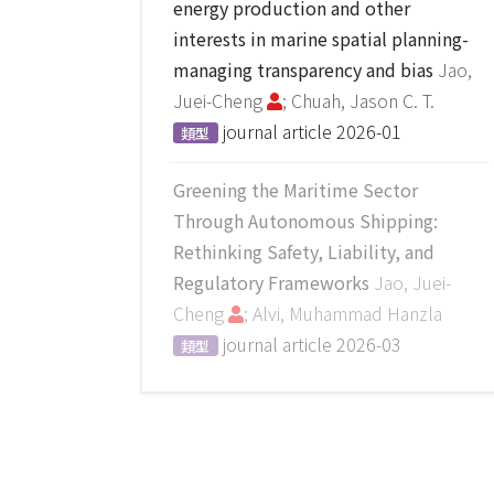
energy production and other
interests in marine spatial planning-
managing transparency and bias
Jao,
Juei-Cheng
; Chuah, Jason C. T.
journal article
2026-01
類型
Greening the Maritime Sector
Through Autonomous Shipping:
Rethinking Safety, Liability, and
Regulatory Frameworks
Jao, Juei-
Cheng
; Alvi, Muhammad Hanzla
journal article
2026-03
類型