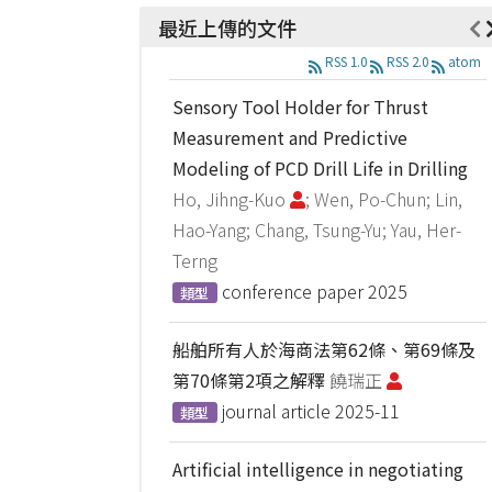
最近上傳的文件
RSS 1.0
RSS 2.0
atom
Sensory Tool Holder for Thrust
Measurement and Predictive
Modeling of PCD Drill Life in Drilling
Ho, Jihng-Kuo
; Wen, Po-Chun; Lin,
Hao-Yang; Chang, Tsung-Yu; Yau, Her-
Terng
conference paper
2025
類型
船舶所有人於海商法第62條、第69條及
第70條第2項之解釋
饒瑞正
journal article
2025-11
類型
Artificial intelligence in negotiating