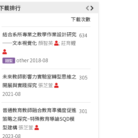
下載排行
下載次數
結合系所專業之教學作業設計研究
634
──文本視覺化
顏智英
; 莊育鲤
other
2018-08
類型
未來教師影響力實驗室轉型思維之
305
開展與實踐探究
張芝萱
2021-08
普通教育教師融合教育準備度促進
301
策略之探究~特殊教育導論SQD模
型建構
張芝萱
2023-08