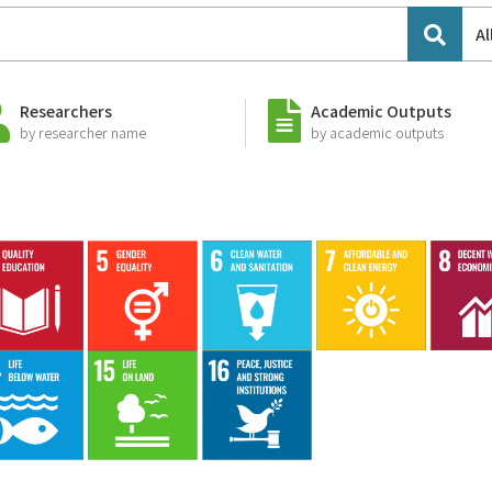
Al
Researchers
Academic Outputs
by researcher name
by academic outputs