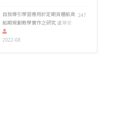
自我導引學習應用於定期貨櫃航商
247
船期規劃教學實作之研究
盧華安
2022-08