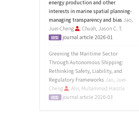
energy production and other
interests in marine spatial planning-
managing transparency and bias
Jao,
Juei-Cheng
; Chuah, Jason C. T.
journal article
2026-01
類型
Greening the Maritime Sector
Through Autonomous Shipping:
Rethinking Safety, Liability, and
Regulatory Frameworks
Jao, Juei-
Cheng
; Alvi, Muhammad Hanzla
journal article
2026-03
類型