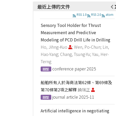
最近上傳的文件
RSS 1.0
RSS 2.0
atom
Sensory Tool Holder for Thrust
Measurement and Predictive
Modeling of PCD Drill Life in Drilling
Ho, Jihng-Kuo
; Wen, Po-Chun; Lin,
Hao-Yang; Chang, Tsung-Yu; Yau, Her-
Terng
conference paper
2025
類型
船舶所有人於海商法第62條、第69條及
第70條第2項之解釋
饒瑞正
journal article
2025-11
類型
Artificial intelligence in negotiating