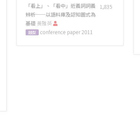
「看上」、「看中」近義詞詞義
1,835
辨析──以語料庫及認知圖式為
基礎
黃雅英
conference paper
2011
類型