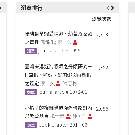
瀏覽排行
瀏覽次數
優碘對草蝦受精卵、幼苗及藻類
2,713
之毒性
郭錦朱; 廖一久
journal article
1995
類型
臺灣東港近海蝦類之分類研究－
2,382
I. 草蝦、熊蝦、斑節蝦與白鬚蝦
之鑑定
廖一久
; 陳惠彬
journal article
1972-01
類型
小蝦子的複雜構造從外骨骼到內
2,096
部柔軟器官
楊倩惠
; 陳天任
book chapter
2017-08
類型