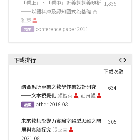
「看上」、「看中」近義詞詞義辨析
1,835
──以語料庫及認知圖式為基礎
黃
雅英
conference paper
2011
類型
下載排行
下載次數
結合系所專業之教學作業設計研究
634
──文本視覺化
顏智英
; 莊育鲤
other
2018-08
類型
未來教師影響力實驗室轉型思維之開
305
展與實踐探究
張芝萱
2021-08