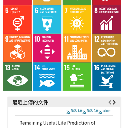
最近上傳的文件
RSS 1.0
RSS 2.0
atom
Remaining Useful Life Prediction of