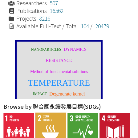
Researchers
507
Publications
16562
Projects
8216
Available Full-Text / Total
104
/
20479
Browse by 聯合國永續發展目標(SDGs)