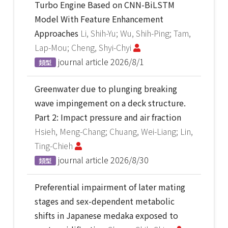
Turbo Engine Based on CNN-BiLSTM
Model With Feature Enhancement
Approaches
Li, Shih-Yu; Wu, Shih-Ping; Tam,
Lap-Mou; Cheng, Shyi-Chyi
journal article
2026/8/1
類型
Greenwater due to plunging breaking
wave impingement on a deck structure.
Part 2: Impact pressure and air fraction
Hsieh, Meng-Chang; Chuang, Wei-Liang; Lin,
Ting-Chieh
journal article
2026/8/30
類型
Preferential impairment of later mating
stages and sex-dependent metabolic
shifts in Japanese medaka exposed to