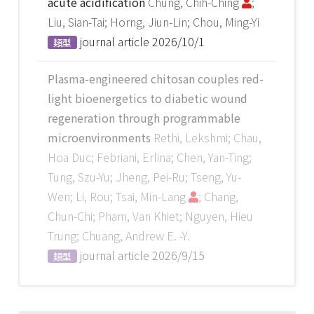
acute acidification
Chung, Chih-Ching
;
Liu, Sian-Tai; Horng, Jiun-Lin; Chou, Ming-Yi
journal article
2026/10/1
類型
Plasma-engineered chitosan couples red-
light bioenergetics to diabetic wound
regeneration through programmable
microenvironments
Rethi, Lekshmi; Chau,
Hoa Duc; Febriani, Erlina; Chen, Yan-Ting;
Tung, Szu-Yu; Jheng, Pei-Ru; Tseng, Yu-
Wen; Li, Rou; Tsai, Min-Lang
; Chang,
Chun-Chi; Pham, Van Khiet; Nguyen, Hieu
Trung; Chuang, Andrew E. -Y.
journal article
2026/9/15
類型