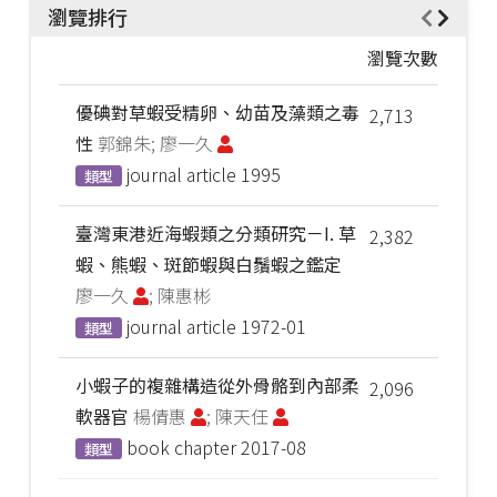
瀏覽排行
瀏覽次數
優碘對草蝦受精卵、幼苗及藻類之毒
2,713
性
郭錦朱; 廖一久
journal article
1995
類型
臺灣東港近海蝦類之分類研究－I. 草
2,382
蝦、熊蝦、斑節蝦與白鬚蝦之鑑定
廖一久
; 陳惠彬
journal article
1972-01
類型
小蝦子的複雜構造從外骨骼到內部柔
2,096
軟器官
楊倩惠
; 陳天任
book chapter
2017-08
類型