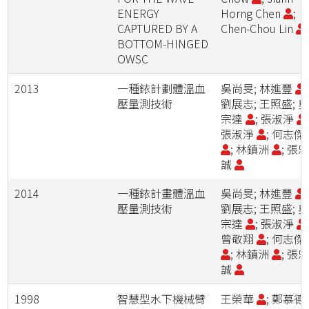
ENERGY
Horng Chen
;
CAPTURED BY A
Chen-Chou Lin
BOTTOM-HINGED
OWSC
2013
一種銥計劃體溫血
吳尚旻; 林進豐
;
壓量測技術
劉展志; 王照盛; 
宗達
; 張淑淨
張淑淨
; 何志傑
; 林鎮洲
; 張
誠
2014
一種銥計畫體溫血
吳尚旻; 林進豐
;
壓量測技術
劉展志; 王照盛; 
宗達
; 張淑淨
曾敬翔
; 何志傑
; 林鎮洲
; 張
誠
1998
智慧型水下機械臂
王榮華
; 鄭慕德