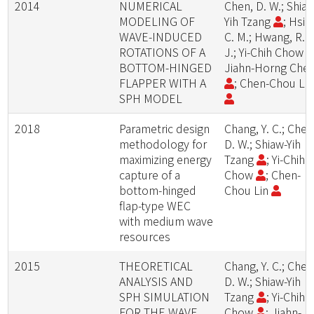
2014
NUMERICAL
Chen, D. W.; Shia
MODELING OF
Yih Tzang
; Hsie
WAVE-INDUCED
C. M.; Hwang, R. R
ROTATIONS OF A
J.; Yi-Chih Chow
BOTTOM-HINGED
Jiahn-Horng Che
FLAPPER WITH A
; Chen-Chou Li
SPH MODEL
2018
Parametric design
Chang, Y. C.; Chen
methodology for
D. W.; Shiaw-Yih
maximizing energy
Tzang
; Yi-Chih
capture of a
Chow
; Chen-
bottom-hinged
Chou Lin
flap-type WEC
with medium wave
resources
2015
THEORETICAL
Chang, Y. C.; Chen
ANALYSIS AND
D. W.; Shiaw-Yih
SPH SIMULATION
Tzang
; Yi-Chih
FOR THE WAVE
Chow
; Jiahn-