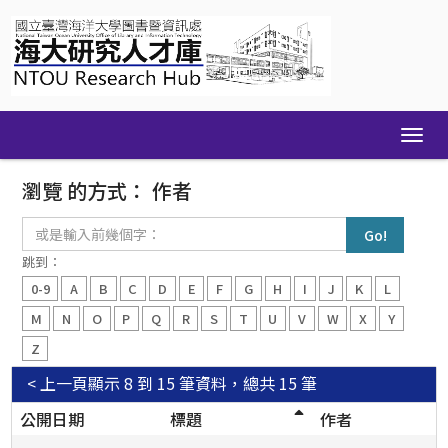
Skip
navigation
瀏覽 的方式： 作者
或
是
輸
跳到：
入
0-9
A
B
C
D
E
F
G
H
I
J
K
L
前
幾
M
N
O
P
Q
R
S
T
U
V
W
X
Y
個
Z
字：
< 上一頁
顯示 8 到 15 筆資料，總共 15 筆
公開日期
標題
作者