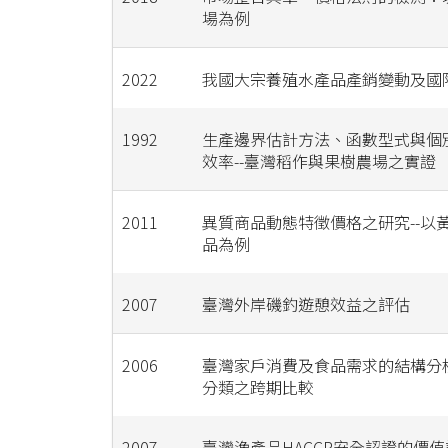
場為例
2022
我國大宗養殖水產品產銷變動及國
1992
生產邊界估計方法、函數型式與個
效率--臺灣稻作與果樹農場之實證
2011
異質商品動態特徵價格之研究--以
品為例
2007
臺灣外岸磯釣遊憩效益之評估
2006
臺灣家戶消費及食品需求的結構分析
分類之跨期比較
2007
臺灣漁產品HACCP安全認證的價值