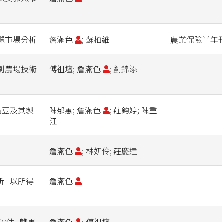
際市場分析
詹滿色
; 蘇柏維
農業保險半年
別農場技術
傅祖壇; 詹滿色
; 劉錦添
黃豆及其製
陳郁蕙; 詹滿色
; 莊鈞婷; 陳重
江
詹滿色
; 林妍伶; 莊慶達
--以所得
詹滿色
評估--雙界
詹滿色
; 傅祖壇