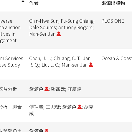
作者
來源出版物
nverse
Chin-Hwa Sun; Fu-Sung Chiang;
PLOS ONE
na auction
Dale Squires; Anthony Rogers;
tives in
Man-Ser Jan
nagement
em Services
Chen, J. L.; Chuang, C. T.; Jan,
Ocean & Coas
Case Study
R. Q.; Liu, L. C.; Man-ser Jan
效益分析
詹滿色
; 鄭茜云; 莊慶達
分析：聯合
傅祖壇; 王思薇; 詹滿色
; 胡克
威
以吳郭魚市
詹滿色