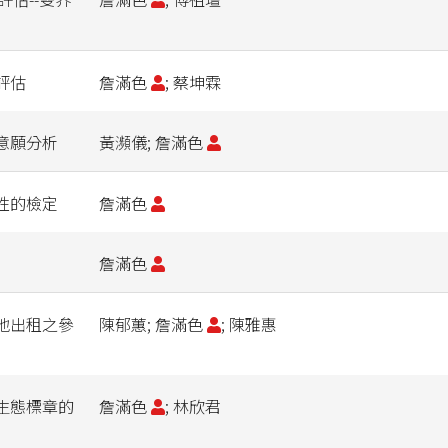
評估
詹滿色
; 蔡坤霖
意願分析
黃瀕儀; 詹滿色
性的檢定
詹滿色
詹滿色
地出租之參
陳郁蕙; 詹滿色
; 陳雅惠
生態標章的
詹滿色
; 林欣君