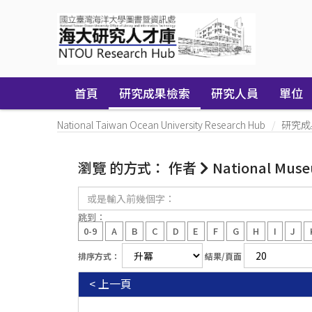
Skip
navigation
首頁
研究成果檢索
研究人員
單位
National Taiwan Ocean University Research Hub
研究成
瀏覽 的方式： 作者
National Museu
或
是
輸
跳到：
入
0-9
A
B
C
D
E
F
G
H
I
J
前
幾
排序方式：
結果/頁面
個
字：
< 上一頁