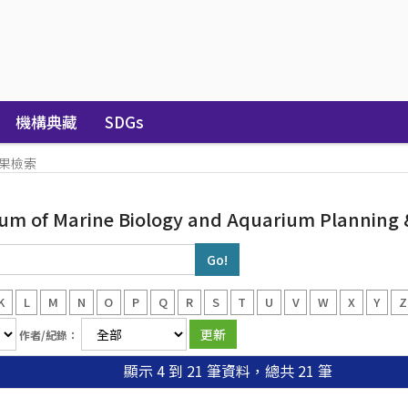
機構典藏
SDGs
果檢索
m of Marine Biology and Aquarium Planning &
K
L
M
N
O
P
Q
R
S
T
U
V
W
X
Y
Z
作者/紀錄：
顯示 4 到 21 筆資料，總共 21 筆