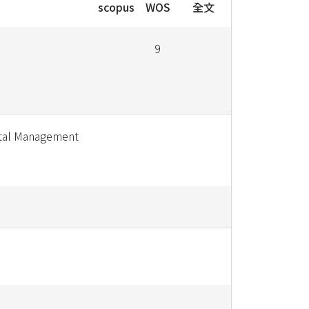
scopus
WOS
全文
9
tal Management