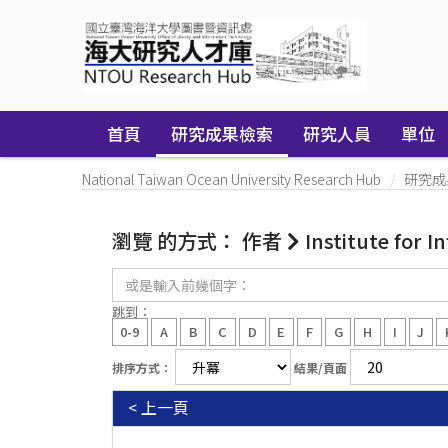
Skip
navigation
首頁
研究成果檢索
研究人員
單位
National Taiwan Ocean University Research Hub
研究成
瀏覽 的方式： 作者
Institute for I
或
是
輸
跳到：
入
0-9
A
B
C
D
E
F
G
H
I
J
前
幾
排序方式：
結果/頁面
個
字：
< 上一頁