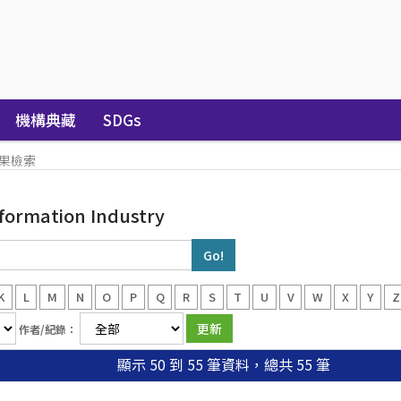
機構典藏
SDGs
果檢索
nformation Industry
K
L
M
N
O
P
Q
R
S
T
U
V
W
X
Y
Z
作者/紀錄：
顯示 50 到 55 筆資料，總共 55 筆