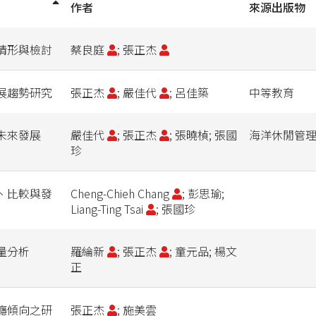
作者
來源出版物
情形與檢討
蔡良庭
; 張正杰
展趨勢研究
張正杰
; 嚴佳代
; 呂佳築
中等教育
未來發展
嚴佳代
; 張正杰
; 張曉楨; 張國
海洋休閒管
珍
、比較與發
Cheng-Chieh Chang
; 彭思瑜;
Liang-Ting Tsai
; 張國珍
量分析
羅綸新
; 張正杰
; 童元品; 楊文
正
癮傾向之研
張正杰
; 施美雲