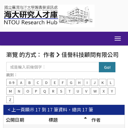
Skip
navigation
瀏覽 的方式： 作者
佳譽科技顧問有限公司
或
是
輸
跳到：
入
0-9
A
B
C
D
E
F
G
H
I
J
K
L
前
幾
M
N
O
P
Q
R
S
T
U
V
W
X
Y
個
Z
字：
< 上一頁
顯示 17 到 17 筆資料，總共 17 筆
公開日期
標題
作者