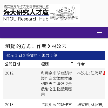
Skip
navigation
瀏覽 的方式： 作者
林汶志
顯示 1 到 2 筆資料，總共 2 筆
公開日期
標題
作者
2012
利用奈米球微影術
林汶志; 江海邦
製作奈米銀顆粒陣
列於表面增強拉曼
散射之生物感測應
用
2013
抗反射層的製作方
楊智鈞; 林汶志; 