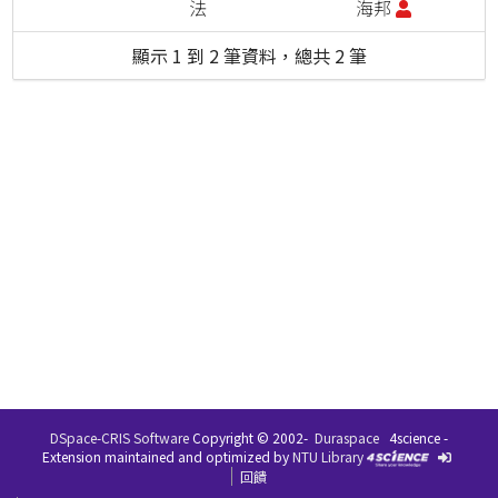
法
海邦
顯示 1 到 2 筆資料，總共 2 筆
DSpace-CRIS Software
Copyright © 2002-
Duraspace
4science -
Extension maintained and optimized by
NTU Library
回饋