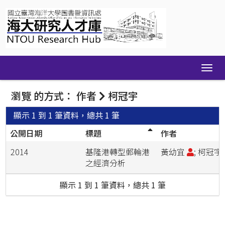
Skip
navigation
瀏覽 的方式： 作者
柯冠宇
顯示 1 到 1 筆資料，總共 1 筆
公開日期
標題
作者
2014
基隆港轉型郵輪港
黃幼宜
; 柯冠宇
之經濟分析
顯示 1 到 1 筆資料，總共 1 筆