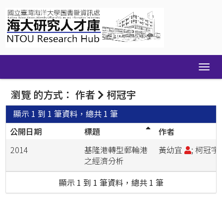
Skip
navigation
瀏覽 的方式： 作者
柯冠宇
顯示 1 到 1 筆資料，總共 1 筆
公開日期
標題
作者
2014
基隆港轉型郵輪港
黃幼宜
; 柯冠宇
之經濟分析
顯示 1 到 1 筆資料，總共 1 筆