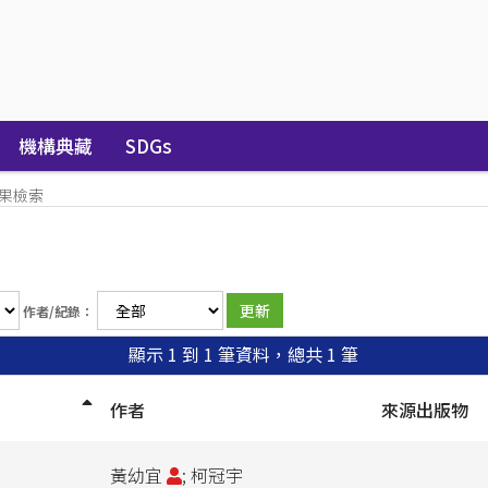
機構典藏
SDGs
果檢索
作者/紀錄：
顯示 1 到 1 筆資料，總共 1 筆
作者
來源出版物
黃幼宜
; 柯冠宇