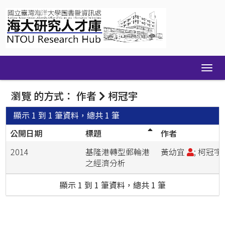
Skip
navigation
瀏覽 的方式： 作者
柯冠宇
顯示 1 到 1 筆資料，總共 1 筆
公開日期
標題
作者
2014
基隆港轉型郵輪港
黃幼宜
; 柯冠宇
之經濟分析
顯示 1 到 1 筆資料，總共 1 筆