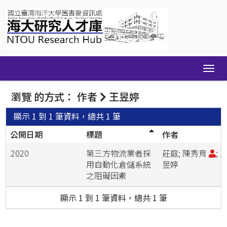
Skip
navigation
瀏覽 的方式： 作者
王昱婷
顯示 1 到 1 筆資料，總共 1 筆
公開日期
標題
作者
2020
第三方物流業者採
莊庭; 陳秀育
; 
用自動化倉儲系統
昱婷
之阻礙因素
顯示 1 到 1 筆資料，總共 1 筆