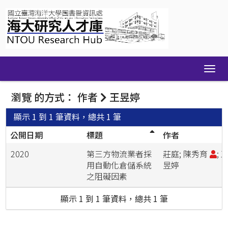
Skip
navigation
瀏覽 的方式： 作者
王昱婷
顯示 1 到 1 筆資料，總共 1 筆
公開日期
標題
作者
2020
第三方物流業者採
莊庭; 陳秀育
; 
用自動化倉儲系統
昱婷
之阻礙因素
顯示 1 到 1 筆資料，總共 1 筆