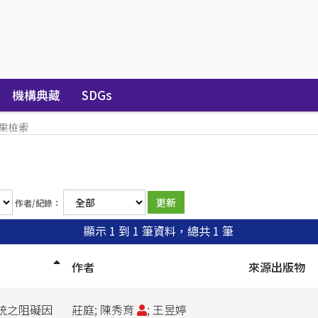
機構典藏
SDGs
果檢索
作者/紀錄：
顯示 1 到 1 筆資料，總共 1 筆
作者
來源出版物
統之阻礙因
莊庭; 陳秀育
; 王昱婷