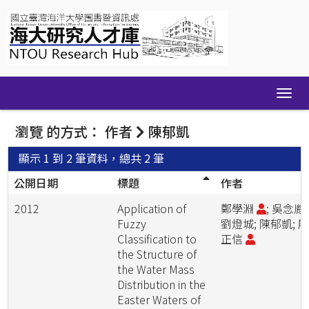
Skip
navigation
瀏覽 的方式： 作者
陳郁凱
顯示 1 到 2 筆資料，總共 2 筆
公開日期
標題
作者
2012
Application of
鄭學淵
; 吳念胤;
Fuzzy
劉燈城; 陳郁凱; 
Classification to
正信
the Structure of
the Water Mass
Distribution in the
Easter Waters of