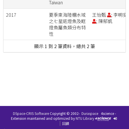
Taiwan
2017
夏季東海陸棚水域
王怡甄
; 李明安
之七星底燈魚及眶
; 陳郁凱
燈魚屬魚類分布特
性
顯示 1 到 2 筆資料，總共 2 筆
DSpace-CRIS Software
Copyright © 2002-
Duraspace
4science -
Extension maintained and optimized by
NTU Library
回饋