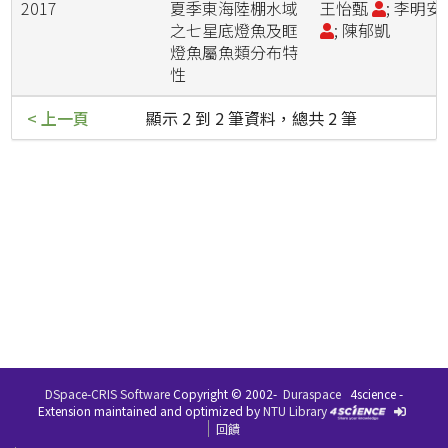
2017
夏季東海陸棚水域
王怡甄
; 李明安
之七星底燈魚及眶
; 陳郁凱
燈魚屬魚類分布特
性
< 上一頁
顯示 2 到 2 筆資料，總共 2 筆
DSpace-CRIS Software
Copyright © 2002-
Duraspace
4science -
Extension maintained and optimized by
NTU Library
回饋