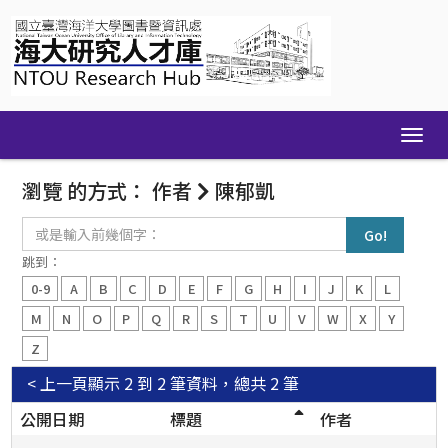
Skip
navigation
瀏覽 的方式： 作者
陳郁凱
或
是
輸
跳到：
入
0-9
A
B
C
D
E
F
G
H
I
J
K
L
前
幾
M
N
O
P
Q
R
S
T
U
V
W
X
Y
個
Z
字：
< 上一頁
顯示 2 到 2 筆資料，總共 2 筆
公開日期
標題
作者